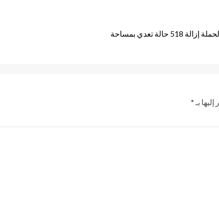
ازالة التعديات على نهر النيل واجمالي ما تم تنفيذه منذ بدء الحملة إزالة 518 حالة تعدي بمساحة
إليها بـ
*