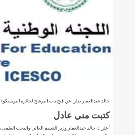
خالد عبدالغفار يعلن عن فتح باب الترشح لجائزة اليونسكو (لوريال 2022 الدولية) للسيدات في م
كتبت منى عادل