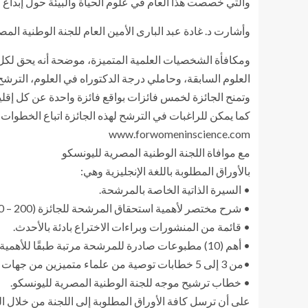
والتي خصصت هذا العام في علوم الحياة والبيئة حول إبداع ال
وأشارت د. غادة عبد البارى الأمين العام للجنة الوطنية الم
ومكافأة الشخصيات العلمية المتميزة، موضحة أنه يحق لكل 
العلوم السابقة، وحاملي درجة الدكتوراه في العلوم، الترشح لهذه الجائ
وتمنح الجائزة لخمس فائزات بواقع فائزة واحدة عن كل إقليم من
كما يمكن للراغبات في الترشح لهذه الجائزة اتباع الخطوات ا
www.forwomeninscience.com
مع موافاة اللجنة الوطنية المصرية لليونسكو
بالأوراق المطلوبة باللغة الإنجليزية وهي:
• السيرة الذاتية الخاصة بالمرشحة.
• شرح مختصر لأهمية استحقاق المرشحة للجائزة (200 – 400 كلمة).
• قائمة من المنشورات وبراءات الاختراع بادئة بالأحدث.
• أهم (10) مطبوعات صادرة للمرشحة مرتبة طبقًا للأهمية مع شرح موجز لأهميتها (أقل من 150 كلمة).
•من 3 إلى 5 خطابات توصية من علماء متميزين من جهات مختلفة.
• خطاب ترشيح موجه للجنة الوطنية المصرية لليونسكو.
على أن ترسل كافة الأوراق المطلوبة إلى اللجنة من خلال البريد الإلكتروني الموضح أدناه قبل موعد غايته 