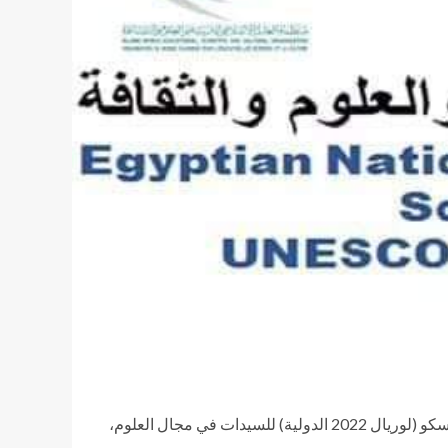
أعلن د. خالد عبدالغفار وزير التعليم العالي والبحث العلمي رئيس اللجنة الوطنية المصرية لليونسكو عن فتح باب الترشح لجائزة اليونسكو (لوريال 2022 الدولية) للسيدات في مجال العلوم،