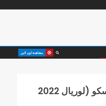
مشاهدة اون لاين
خالد عبدالغفار يعلن عن فتح باب الترشح لجائزة اليونسكو (لوريال 2022