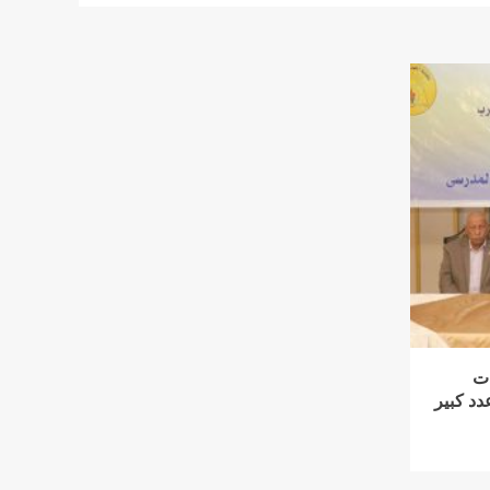
ات
دد كبير