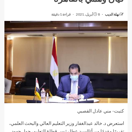
نهلة الديب
8 أبريل، 2021
قراءة 1 دقيقة
كتبت- مني عادل القصبي
استعرض د. خالد عبدالغفار وزير التعليم العالي والبحث العلمي،
تقريرًا مقدمًا من أ/السيد عطا رئيس قطاع التعليم، حول جهود