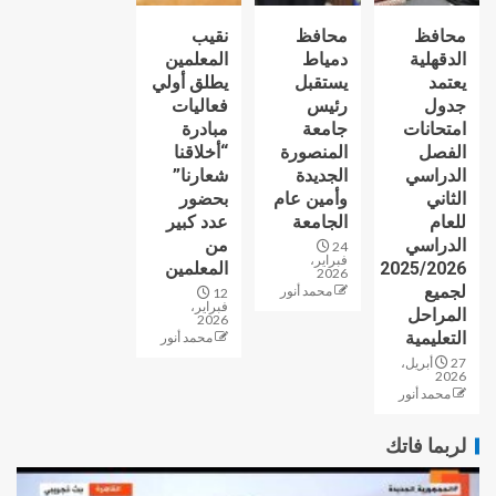
محافظ
محافظ
نقيب
الدقهلية
دمياط
المعلمين
يعتمد
يستقبل
يطلق أولي
جدول
رئيس
فعاليات
امتحانات
جامعة
مبادرة
الفصل
المنصورة
“أخلاقنا
الدراسي
الجديدة
شعارنا”
الثاني
وأمين عام
بحضور
للعام
الجامعة
عدد كبير
الدراسي
من
24
فبراير،
2025/2026
المعلمين
2026
لجميع
محمد أنور
12
فبراير،
المراحل
2026
التعليمية
محمد أنور
27 أبريل،
2026
محمد أنور
لربما فاتك