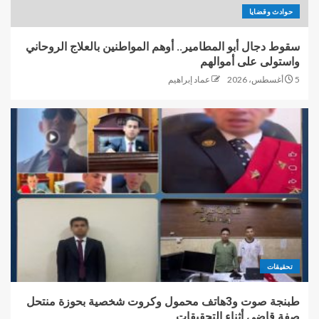
حوادث وقضايا
سقوط دجال أبو المطامير.. أوهم المواطنين بالعلاج الروحاني
واستولى على أموالهم
5 أغسطس، 2026
عماد إبراهيم
تحقيقات
طبنجة صوت و3هاتف محمول وكروت شخصية بحوزة منتحل
صفة قاضي أثناء التحقيقات