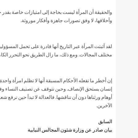
والحقيقة أن المرأة ليست بحاجة إلى امتيازات خاصة بقدر حاجته
وأخلاقها، لا وفق تصورات جاهزة وأفكار موروثة.
لقد أثبتت المرأة عبر التاريخ أنها قادرة على تحمل المسؤول
مختلف المجالات. ومع ذلك، ما زال الطريق نحو التحرر الكا
إن أخطر ما تفعله الأحكام المسبقة أنها لا تظلم امرأة واحد
إنسان يستحق الإنصاف. وحين نتوقف عن تصنيف النساء وفق 
أوهام ورثناها دون أن نناقشها. فالعدالة لا تبدأ حين نرفع 
الآخرين.
السابق
بيان صادر عن وزارة شئون المجالس النيابية