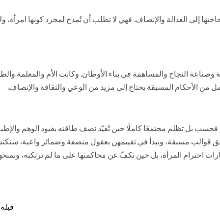
ا إلى العدالة والإنصاف. فهي لا تطلب أن تُمدح لمجرد كونها امرأة، ولا أن ت
ية وصناعة النجاح والمساهمة في بناء الأوطان. وكانت الأم والمعلمة وال
مل من الأحكام المسبقة يحتاج إلى مزيد من الوعي والثقافة والإنصاف.
ة فحسب بل تظلم مجتمعًا كاملًا حين تُقيّد نصف طاقته بقيود الوهم والإط
قوالب مسبقة، ونبدأ في تقييمهن بعقول منصفة وضمائر واعية، سنكتشف
شعارات احترام المرأة، بل حين نكفّ عن محاكمتها على ما لم ترتكبه، ونمن
قبلة 