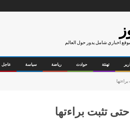
ز
موقع اخباري شامل يدور حول العالم
رير
تهنئة
حوادث
رياضة
سياسة
عاجل
براءتها
تى تثبت براءتها