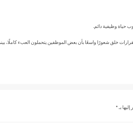
وب حياة وظيفية دائم.
رارات خلق شعورًا واسعًا بأن بعض الموظفين يتحملون العبء كاملًا، بينم
إليها بـ
*