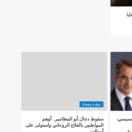
يا
حوادث وقضايا
السيسي،
سقوط دجال أبو المطامير.. أوهم
المواطنين بالعلاج الروحاني واستولى على
ية
أموالهم