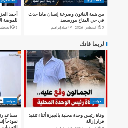
بين هيبة القانون وصرخة إنسان ماذا حدث
أحمد العز
في حي المناخ ببورسعيد
للموضة ال
3 أغسطس، 2026
عماد إبراهيم
3 أغسطس، 2026
لربما فاتك
حوادث
سياسة
وفاة رئيس وحدة محلية بالجيزة أثناء تنفيذ
مساعد رئ
قرار إزالة
نموذجاً إن
التحديات