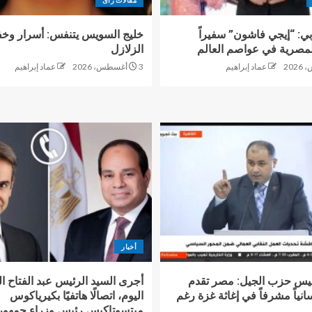
بي: “إيجي فاشون” سفيراً
خليج السويس يتنفس: أسرار وخفا
مصرية في عواصم العالم
الزلازل
عماد إبراهيم
3 أغسطس، 2026
عماد إبراهيم
أخبار
يس حزب الجيل: مصر تقدم
أجرى السيد الرئيس عبد الفتاح 
سانياً مشرفاً في إغاثة غزة رغم
اليوم، اتصالًا هاتفيًا بكيرياكوس
ميتسوتاكيس رئيس وزراء جمهور