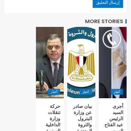
MORE STORIES
أخبار
أخبار
أخبار
أجرى
بيان صادر
حركة
السيد
عن وزارة
تنقلات
الرئيس
البترول
وزارة
عبد الفتاح
والثروة
الداخلية
السيسي،
المعدنية
السنوية