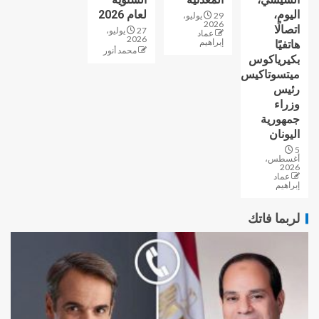
اليوم،
لعام 2026
29 يوليو،
2026
اتصالًا
27 يوليو،
عماد
2026
إبراهيم
هاتفيًا
محمد أنور
بكيرياكوس
ميتسوتاكيس
رئيس
وزراء
جمهورية
اليونان
5
أغسطس،
2026
عماد
إبراهيم
لربما فاتك