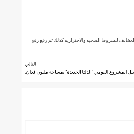
ا عن مصادرة ٥ من الشيش ٣٠ كوب زجاج و٤ أنابيب غاز ببعض المقاهي المخالف للشروط الصحيه والاحترازيه كذلك تم رفع رفع
التالي
ل المشروع القومي “الدلتا الجديدة” بمساحة مليون فدان.