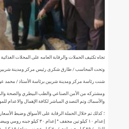
تجاه تكثيف الحملات والرقابة العامه على المحلات الغذائي
وتحت المحاسب / طارق شكرى رئيس مركز ومدينة شربين
شنت رئاسة مركز ومدينة شربين برئاسة الأستاذ / محمد عو
ومشتركه من الأمن الصناعي والطب البيطري والصحة والمتابع
والأسماك وتم التصدي المباشر لكافة الإهمال والاعدام للمو
؛ كذلك تم خلال الحملة الرقابة على الأسواق وضبط الأسعار 
للقلي / ٢٥ كيلو خبز بلدي / ٧٠ كيلو عجينه بيضاء / ١٥ كيلو عجينه ملونه