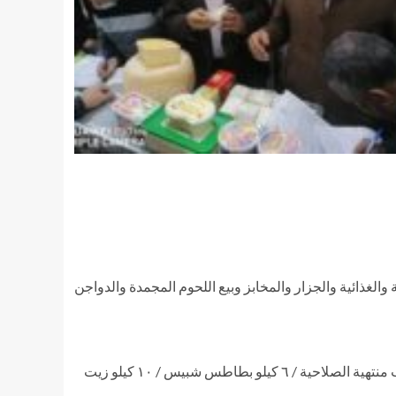
لغذائية والجزار والمخابز وبيع اللحوم المجمدة والدواجن
إعدام ١٠ كيلو تين مجفف * إعدام ٣٠ كيلو جبنه رومي وبيضاء وملونه / إعدام ٥ عبوات كريم كرامل / ٢٠ عبوه زبادي وارز بلبن وحليب منتهية الصلاحية / ٦ كيلو بطاطس شبيس / ١٠ كيلو زيت