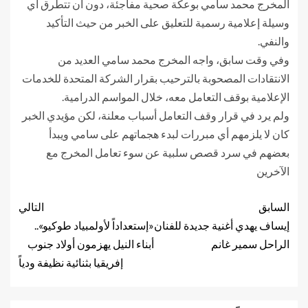
المخرج محمد سامي بوعكة صحية مفاجئة، دون أن تتطرق أي
وسيلة إعلامية رسمية للتعليق على الخبر من حيث التأكيد
والنفي.
وفي وقت سابق، واجه المخرج محمد سامي العديد من
الانتقادات المصحوبة بالترحيب بقرار الشركة المتحدة للخدمات
الإعلامية بوقف التعامل معه، خلال المواسم الدرامية.
ولم يرد في قرار وقف التعامل أسباب معلنة، لكن مؤيدي الخبر
كان لا يلزمهم أي مبررات لبدء هجماتهم على سامي ويبدأ
بعضهم في سرد قصص سلبية عن سوء تعامل المخرج مع
الآخرين
السابق
التالي
إيساف يهدي أغنية جديدة للفنان
«إستعداداً لأولمبياد طوكيو»..
الراحل سمير غانم
أبناء النيل يهزمون أولاد جنوب
إفريقيا بثنائية نظيفة ودياً