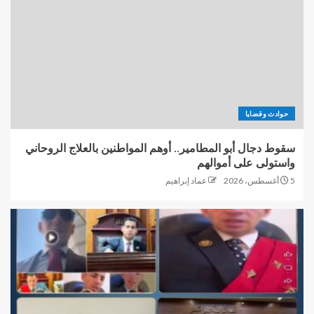
حوادث وقضايا
سقوط دجال أبو المطامير.. أوهم المواطنين بالعلاج الروحاني
واستولى على أموالهم
5 أغسطس، 2026
عماد إبراهيم