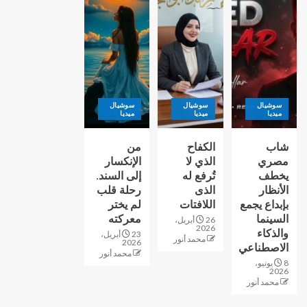
سوشيال
سوشيال
سوشيال
ميديا
ميديا
ميديا
شاب
الكفاح
من
مصري
الذي لا
الإنكسار
يخطف
تُرفع له
إلى السند.
الأنظار
الذى
رحلة قلب
بإبداع يجمع
اللافتات
لم يختر
السينما
معركته
26 أبريل،
2026
والذكاء
23 أبريل،
محمد أنور
2026
الاصطناعي
محمد أنور
8 يونيو،
2026
محمد أنور