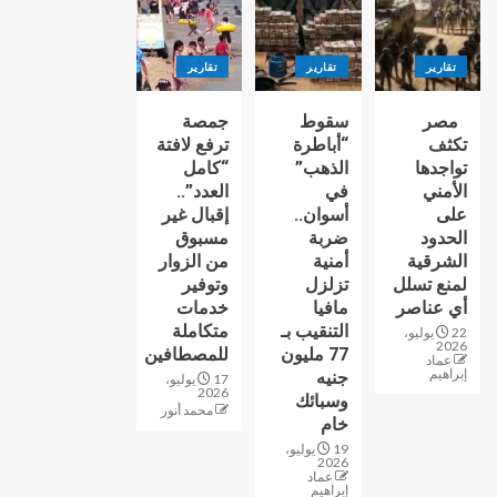
تقارير
تقارير
تقارير
مصر
سقوط
جمصة
تكثف
“أباطرة
ترفع لافتة
تواجدها
الذهب”
“كامل
الأمني
في
العدد”..
على
أسوان..
إقبال غير
الحدود
ضربة
مسبوق
الشرقية
أمنية
من الزوار
لمنع تسلل
تزلزل
وتوفير
أي عناصر
مافيا
خدمات
التنقيب بـ
متكاملة
22 يوليو،
2026
77 مليون
للمصطافين
عماد
إبراهيم
جنيه
17 يوليو،
2026
وسبائك
محمد أنور
خام
19 يوليو،
2026
عماد
إبراهيم