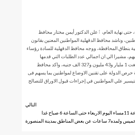
 حتى نهاية العام، ٱعلن الدكتور أيمن مختار محافظ
مواطنين بنطاق المحافظة حتي نهاية ديسمبر الجاري 2020 تحقيقا لمطالب المواطنين، وناشد محافظ الدقهلية المواطنين المعنين بقانون
جية بنطاق المحافظة، ووجه محافظ الدقهلية للسادة رؤساء
يهم، مشيرا الي ان اجمالي عدد الطلبات التي قدمها
المواطنين للتصالح بنهاية نوفمبر المنصرم بمحافظة الدقهلية بلغت 145726 بنسبة 99.5% من المخالفين، وان اجمالي المتحصلات بلغت 1 مليار و43 مليون و327 الف جنيه، واكد محافظ
ة حرص الدولة على تقنين الاوضاع لمواطنين بما يسهم فى
لتيسير علي المواطنين في إجراءات قبول الاوراق للتصالح
التالي
مختار يعلن عن قطع المياه من الساعة 11مساء اليوم الاربعاء حتى الساعة 6 صباح غدا
ولمده7 ساعات عن بعض المناطق بمدينة المنصورة