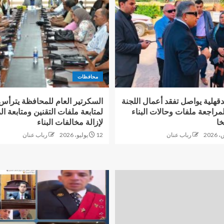
محافظات
قهلية يواصل تفقد أعمال اللجنة
السكرتير العام للمحافظة يترأس 
مراجعة ملفات وحالات البناء
خا
لإزالة مخالفات البناء
رباب عنان
12 يوليو، 2026
رباب عنان