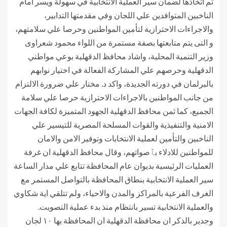
تم اتخاذها لضمان سير العملية الانتخابية في سهولة ويسر امام
الناخبين المتوافدين علي اللجان وفي مقدمتها التدابير،
والاجراءات الاحترازية لتأمين المواطنين وحرصا علي سلامتهم،
و التى يتم متابعتها بصفة مستمرة من اللواء محمود شعراوى
وزير التنمية المحلية، واشاد محافظ الدقهلية بوعي مواطني
الدقهلية وحرصهم علي المشاركة الفعالة في اختيار نوابهم
بالبرلمان في دورته الجديدة، واكد د. مختار علي ضرورة الالتزام
من جانب المواطنين بالاجراءات الاحترازية حرصا علي سلامة
الجميع، كما ثمن محافظ الدقهلية الجهود المتميزة لكافة الجهات
الامنية والتنفيذية والقوات المسلحة المصرية للتيسير علي
الناخبين والتأمين لعملية الانتخابات وتوفير الامن والامان
للمواطنين للادلاء بٱصواتهم، وقال محافظ الدقهلية ان غرفة
العمليات الرئيسية بديوان عام المحافظة تتابع علي مدار الساعة
سير العملية الانتخابية بنطاق المحافظة بالتواصل المستمر مع
الغرف الفرعية بالمراكز والمدن والاحياء، ولم تتلقي اية شكاوي
والعملية الانتخابية تسير بانتظام منذ بدء عملية التصويت.
وجدير بالذكر ان محافظة الدقهلية ان المحافظة بها ١٠ لجان