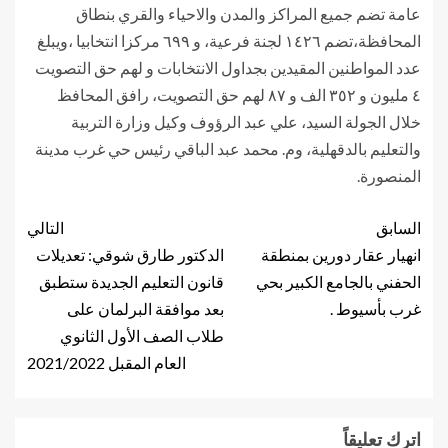
عامة تضم جميع المراكز والمدن والاحياء والقري بنطاق
المحافظة،تضم ١٤٢٦ لجنة فرعية، و ٦٩٩ مركزا انتخابيا ،ويبلغ
عدد المواطنين المقيدين بجداول الانتخابات و لهم حق التصويت
٤ مليون و ٣٥٢ الف و ٨٧ لهم حق التصويت، رافق المحافظ
خلال الجولة السيد، علي عبد الرؤوف وكيل وزارة التربية
والتعليم بالدقهلية، وم. محمد عبد الباقي رئيس حي غرب مدينة
المنصورة.
السابق
التالي
انهيار عقار دورين بمنطقة
الدكتور طارق شوقي: تعديلات
الحفني بالجامع الكبير بحي
قانون التعليم الجديدة ستطبق
غرب بأسيوط .
بعد موافقة البرلمان على
طلاب الصف الأول الثانوي
العام المقبل 2021/2022
اترك تعليقاً