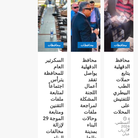
محافظات
محافظات
محافظات
محافظ
محافظ
السكرتير
الدقهلية
الدقهلية
العام
يتابع
يواصل
للمحافظة
حملات
تفقد
يترأس
الطب
أعمال
اجتماعاً
البيطري
اللجنة
لمتابعة
للتفتيش
المشكلة
ملفات
على
لمراجعة
التقنين
المحلات
ملفات
ومتابعة
وحالات
الموجة 29
4
أغسطس،
البناء
لإزالة
2026
رباب
بمدينة
مخالفات
عنان
طلخا
البناء