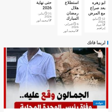
ابو زهره
استطلاع
حتى نهاية
بعد صراع
هلال
2026
مع المرض
رمضان
31 يناير،
2026
المبارك
12 مايو،
محمد أنور
2026
6 فبراير،
عماد
2026
إبراهيم
محمد أنور
لربما فاتك
حوادث