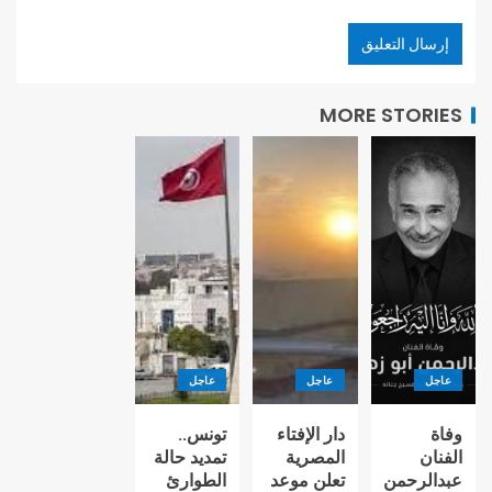
MORE STORIES
عاجل
عاجل
عاجل
وفاة
دار الإفتاء
تونس..
الفنان
المصرية
تمديد حالة
عبدالرحمن
تعلن موعد
الطوارئ