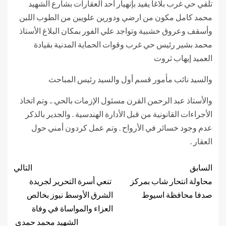
تلقي حي غرب بلاغا يفيد بإنهيار أحد العقارات بشارع الشهيد
محمد كامل مكون من ارضي ودورين علويين من الطوب اللبن
وأسقف وعروق خشبية وتواجد علي الفور بمكان البلاغ الأستاذ
محمد بشير رئيس حي غرب وقوات الحماية المدنية بقيادة
العميد إيهاب ثروت
والسيد نائب مأمور قسم أول والسيد رئيس المباحث
والأستاذ عبد الرحمن القرن مسئول الإزمات بالحي .. وتم اتخاذ
الأجراءات القانونية من قبل الأدارة الهندسية . والجدير بالذكر
عدم وجود خسائر في الأرواح . وتم عمل كردون أمني حول
العقار .
السابق
التالي
محاولة انتحار شاب بمركز
تنعي أسرة التحرير لجريدة
صدفا محافظة اسيوط
الشرق الأوسط نيوز بخالص
العزاء والمواساة في وفاة
الشهيد محمد حمدي