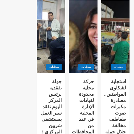
محليات
محليات
محليات
استجابة
حركة
جولة
لشكاوى
محلية
تفقدية
المواطنين..
محدودة
لرئيس
مصادرة
لقيادات
المركز
مكبرات
الإدارة
اليوم تفقد
صوت
المحلية
سير العمل
طفاطف
في عدد
بمستشفى
مخالفة
من
شربين
خلال حملة
المحافظات
المركزى ؛