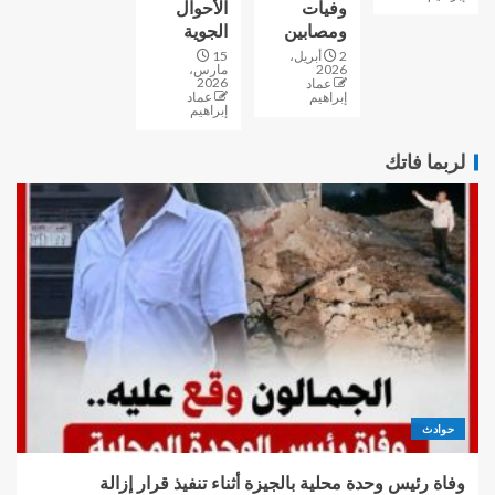
وفيات
الأحوال
ومصابين
الجوية
2 أبريل،
15
2026
مارس،
2026
عماد
إبراهيم
عماد
إبراهيم
لربما فاتك
حوادث
وفاة رئيس وحدة محلية بالجيزة أثناء تنفيذ قرار إزالة