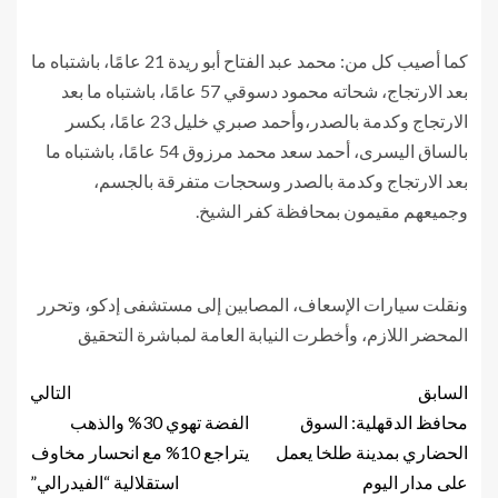
كما أصيب كل من: محمد عبد الفتاح أبو ريدة 21 عامًا، باشتباه ما
بعد الارتجاج، شحاته محمود دسوقي 57 عامًا، باشتباه ما بعد
الارتجاج وكدمة بالصدر،وأحمد صبري خليل 23 عامًا، بكسر
بالساق اليسرى، أحمد سعد محمد مرزوق 54 عامًا، باشتباه ما
بعد الارتجاج وكدمة بالصدر وسحجات متفرقة بالجسم،
وجميعهم مقيمون بمحافظة كفر الشيخ.
ونقلت سيارات الإسعاف، المصابين إلى مستشفى إدكو، وتحرر
المحضر اللازم، وأخطرت النيابة العامة لمباشرة التحقيق
السابق
التالي
محافظ الدقهلية: السوق
الفضة تهوي 30% والذهب
الحضاري بمدينة طلخا يعمل
يتراجع 10% مع انحسار مخاوف
على مدار اليوم
استقلالية “الفيدرالي”