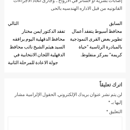
إصابات بشرية أو خسائر في الأرواح .. وجارى اتخاذ الاجراءات
القانونيه من قبل الاداره الهندسيه بالحى
السابق
التالي
محافظ أسيوط يتفقد أعمال
تفقد الدكتور ايمن مختار
تطوير بعض القرى النموذجية
محافظ الدقهلية اليوم يرافقه
بالمبادرة الرئاسية “حياة
السيد هيثم الشيخ نائب محافظ
كريمة” بمركز منفلوط.
الدقهلية اللجان الانتخابية في
جولة الاعادة للمرحلة الثانية
اترك تعليقاً
لن يتم نشر عنوان بريدك الإلكتروني.
الحقول الإلزامية مشار
إليها بـ
*
التعليق
*