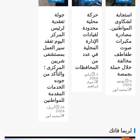
استجابة
حركة
جولة
لشكاوى
محلية
تفقدية
المواطنين..
محدودة
لرئيس
مصادرة
لقيادات
المركز
مكبرات
الإدارة
اليوم تفقد
صوت
المحلية
سير العمل
طفاطف
في عدد
بمستشفى
مخالفة
من
شربين
خلال حملة
المحافظات
المركزى ؛
بجمصة
والتأكد من
1 مايو،
2026
جوده
6 يونيو،
عماد
2026
إبراهيم
الخدمات
محمد أنور
المقدمة
للمواطنين
26 أبريل،
2026
محمد أنور
لربما فاتك