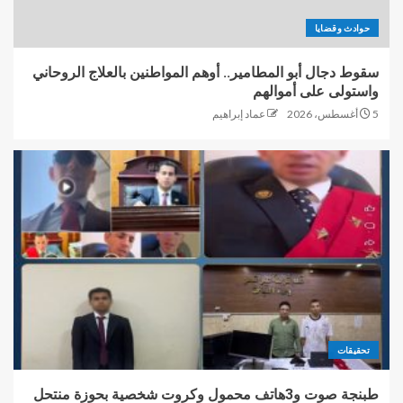
حوادث وقضايا
سقوط دجال أبو المطامير.. أوهم المواطنين بالعلاج الروحاني
واستولى على أموالهم
5 أغسطس، 2026
عماد إبراهيم
تحقيقات
طبنجة صوت و3هاتف محمول وكروت شخصية بحوزة منتحل