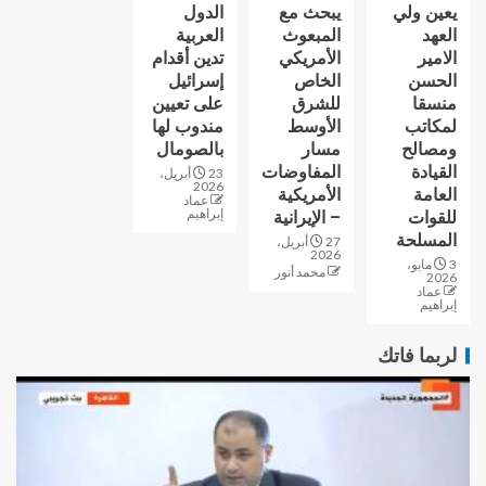
يعين ولي
يبحث مع
الدول
العهد
المبعوث
العربية
الامير
الأمريكي
تدين أقدام
الحسن
الخاص
إسرائيل
منسقا
للشرق
على تعيين
لمكاتب
الأوسط
مندوب لها
ومصالح
مسار
بالصومال
القيادة
المفاوضات
23 أبريل،
2026
العامة
الأمريكية
عماد
إبراهيم
للقوات
– الإيرانية
المسلحة
27 أبريل،
2026
3 مايو،
محمد أنور
2026
عماد
إبراهيم
لربما فاتك