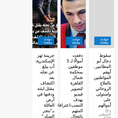
حوادث
حوادث
حوادث
وقضايا
وقضايا
وقضايا
سقوط
دفعت
جريمة تهز
دجال أبو
أموالًا لـ 3
الإسكندرية:
المطامير..
موظفين
أب يبلغ
أوهم
بمحكمة
عن نجله
المواطنين
شمال
بعد
بالعلاج
القاهرة
اكتشاف
الروحاني
لتصوير
مقتل ابنته
واستولى
فيديو
ودفنها في
على
بهدف
أرض
أموالهم
النصب:اعترافات
العائلة
المتهم
بـ”بنجر
5
أغسطس،
بانتحال
السكر”
2026