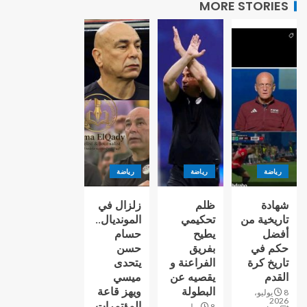
MORE STORIES
رياضة
رياضة
رياضة
شهادة
ظلم
زلزال في
تاريخية من
تحكيمي
المونديال..
أفضل
يطيح
حسام
حكم في
بفريق
حسن
تاريخ كرة
الفراعنة و
يتحدى
القدم
يقصيه عن
ميسي
البطولة
ويهز قاعة
8 يوليو،
2026
المؤتمرات
8 يوليو،