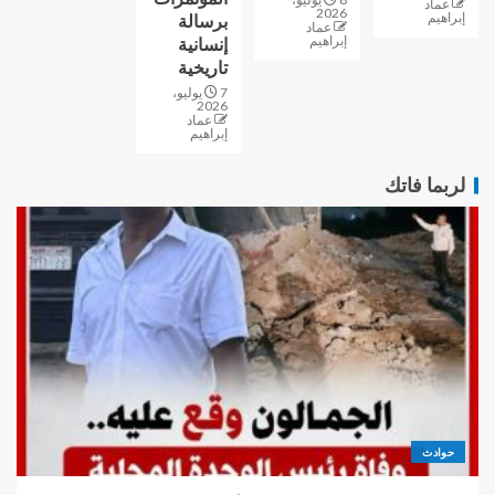
عماد
2026
إبراهيم
برسالة
عماد
إبراهيم
إنسانية
تاريخية
7 يوليو،
2026
عماد
إبراهيم
لربما فاتك
حوادث