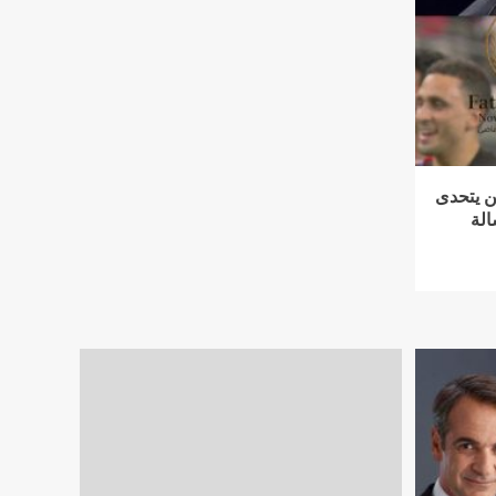
ن يتحدى
الة