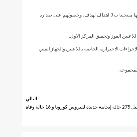
حرص الدكتور أشرف صبحي وزير الشباب والرياضة على الإتصال ببعثة المنتخب المصرى بعد فوزهم على منتخب توجو والتى فاز فيها منتخبنا ب 3 اهداف لهدف، وحصولهم على صدارة
لاعبين الفوز وتحقيق المركز الاول.
جراءات الاحترازية الخاصة باللاعبين والجهاز الفني
لمجموعة.
التالي
الة وفاة