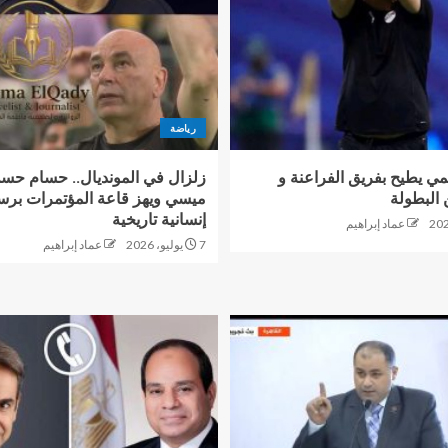
رياضة
ي يطيح بفريق الفراعنة و
زلزال في المونديال.. حسام حس
البطولة
ميسي ويهز قاعة المؤتمرات برس
إنسانية تاريخية
عماد إبراهيم
7 يوليو، 2026
عماد إبراهيم