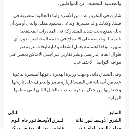
والخدمية، للتخفيف عن المواطنين .
شارك في التكريم عدد من الأسرة وابناء الجالية المصرية في
فيينا، وكذلك والد ميسرة، ويدعى محمود مقلد، والذي أوضح أن
نجله يتمتع بحب شديد للمشاركة فى المبادرات المجتمعية
بالنمسا، وحرصه على الاندماج في خدمة المحتاجين، دون أي
تمييز، مؤكدا اهتمامه بعمل انشطة وكتابة ابحاث عن مصر
طوال العام الدراسي ونشر تقارير عم اجمل الاماكن بمصر علي
مواقه التواصل الاجتماعي.
وفي السياق ذاته، وجهت وزيرة الهجرة دعوتها لميسرة بدعوة
عدد من أصحابه في النمسا لزيارة مصر والتعرف على تاريخها
وحضارتها من خلال مبادرة منتديات الجيل الثاني التي تنظمها
الوزارة.
السابق
التالي
الشرق الأوسط نيوز إقالة
الشرق الأوسط نيوز قام اليوم
معاون القوي العاملة من
عاطف سعد نائب رئيس مركز