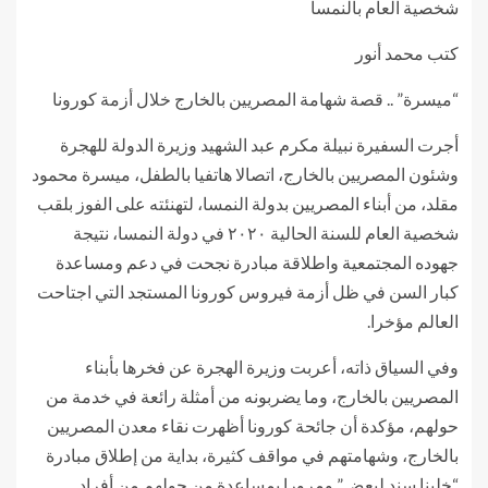
شخصية العام بالنمسا
كتب محمد أنور
“ميسرة” .. قصة شهامة المصريين بالخارج خلال أزمة كورونا
أجرت السفيرة نبيلة مكرم عبد الشهيد وزيرة الدولة للهجرة
وشئون المصريين بالخارج، اتصالا هاتفيا بالطفل، ميسرة محمود
مقلد، من أبناء المصريين بدولة النمسا، لتهنئته على الفوز بلقب
شخصية العام للسنة الحالية ٢٠٢٠ في دولة النمسا، نتيجة
جهوده المجتمعية واطلاقة مبادرة نجحت في دعم ومساعدة
كبار السن في ظل أزمة فيروس كورونا المستجد التي اجتاحت
العالم مؤخرا.
وفي السياق ذاته، أعربت وزيرة الهجرة عن فخرها بأبناء
المصريين بالخارج، وما يضربونه من أمثلة رائعة في خدمة من
حولهم، مؤكدة أن جائحة كورونا أظهرت نقاء معدن المصريين
بالخارج، وشهامتهم في مواقف كثيرة، بداية من إطلاق مبادرة
“خلينا سند لبعض” ومرورا بمساعدة من حولهم من أفراد