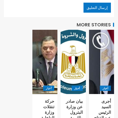
MORE STORIES
أخبار
أخبار
أخبار
أجرى
بيان صادر
حركة
السيد
عن وزارة
تنقلات
الرئيس
البترول
وزارة
عبد الفتاح
والثروة
الداخلية