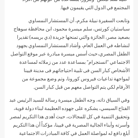
المجتمع في الدول التي يقيمون فيها.
وتابعت السفيرة نبيلة مكرم، أن المستشار النمساوي
سباستيان كورتس، سلم ميسرة محمود، ابن محافظة سوهاج
بصعيد مصر، الجائزة والتي تمنحها جريدة (دي بريسه) تقديرا
لنشاطه في العمل العام، وأشاد المستشار النمساوي بجهود
الطفل المصري،حيث أسس ميسرة مبادرة عبر موقع التواصل
الاجتماعي “انستجرام” بمساعدة عدد من زملائه لمساعدة
الأشخاص كبار السن فى تلبية احتياجاتهم فى مدينة فيينا
لمواجهة تداعيات فيروس كورونا، وتم وضع مجموعة من
الأرقام لكي يتم التواصل معهم من قبل كبار السن.
وفي السياق ذاته، وجه الطفل ميسرة رسالة للسيد الرئيس عبد
الفتاح السيسي، يشكره على جهوده العظيمة لبناء دولة قوية،
وتحقيق التنمية في كل للمجالات، حيث أهدى هذا التكريم لمصر
وأسرته وأبناء الجالية المصرية في فيينا، مؤكداً أن هذا التكريم
أبلغ دافع له لمواصلة العمل في كافة المبادرات الاجتماعية