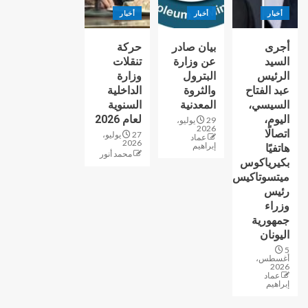
أخبار
أخبار
أخبار
أجرى
بيان صادر
حركة
السيد
عن وزارة
تنقلات
الرئيس
البترول
وزارة
عبد الفتاح
والثروة
الداخلية
السيسي،
المعدنية
السنوية
اليوم،
لعام 2026
29 يوليو،
2026
اتصالًا
27 يوليو،
عماد
2026
إبراهيم
هاتفيًا
محمد أنور
بكيرياكوس
ميتسوتاكيس
رئيس
وزراء
جمهورية
اليونان
5
أغسطس،
2026
عماد
إبراهيم