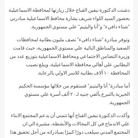
دشنت الدكتورة نيفين القباج خلال زيارتها لمحافظة الاسماعيلية
بحضور السيد اللواء شريف بشارة محافظ الاسماعيلية مبادرتي
“شتاء دافيء” و”أنا واليتيم” علي مستوي الجمهورية.
وتوفر مبادرة “شتاء دافيء” نصف مليون بطانية لمحافظات
الصعيد والمناطق النائية علي مستوي الجمهورية، حيث قامت
وزيرة التضامن الاجتماعي ومحافظ الاسماعيلية بتوزيع عدد من
البطانين علي أهالي محافظة الاسماعيلية، ويبلغ نصيب
المحافظة ١٠ آلاف بطانية للاسر الاولي بالرعاية.
أما مبادرة” أنا واليتيم” فستقوم من خلالها مؤسسة الحكيم
الخيرية بالتبرع بألفي جنيه لـ٢٠ ألف أسرة علي مستوي
الجمهورية.
وأكدت الدكتورة نيفين القباج أنها تتمني أن يدعم المجتمع الابناء
علي الاندماج في كل المجالات والأنشطة، مشيرة الي ان
المجتمع المدني سيلعب دورًا كبيرًا بمبادراته من أجل تحقيق هذا