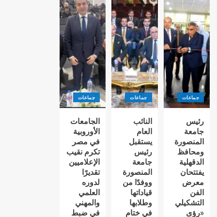
جماعات
جماعات
جماعات
رئيس
النائب
الجامعات
جامعة
العام
الأوروبية
المنصورة
يستقبل
في مصر
ومحافظ
رئيس
تكرم نقيب
الدقهلية
جامعة
الإعلاميين
يفتتحان
المنصورة
تقديرًا
معرض
ووفدًا من
لدوره
الفن
قياداتها
العلمي
التشكيلي
وطلابها
والمهني
«رؤى
في ختام
في ضبط