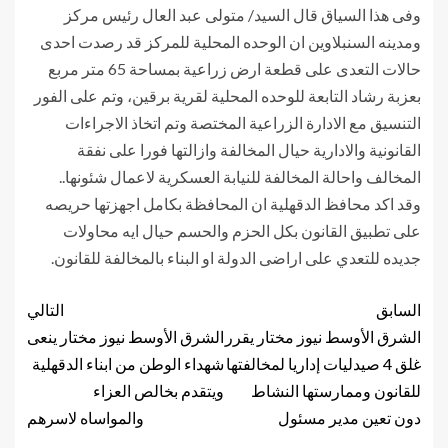
وفى هذا السياق قال السيد/ متولى عبد العال رئيس مركز
ومدينه السنبلاوين ان الوحده المحلية للمركز قد رصدت احدى
حالات التعدى على قطعة ارض زراعية بمساحة 65 متر مربع
بعزبة رشاد التابعة للوحده المحلية لقرية برقين، وتم على الفور
التنسيق مع الادارة الزراعية المختصة وتم اتخاذ الاجراءات
القانونية والادارية حيال المخالفة وازالتها فورا على نفقة
المخالف واحالة المخالفة للنيابة العسكرية لاعمال شئونها..
وقد اكد محافظ الدقهلية ان المحافظة بكامل اجهزتها حريصه
على تطبيق القانون بكل الحزم والحسم حيال ايه محاولات
جديده للتعدي على اراضى الدولة او البناء بالمخالفة للقانون.
السابق
التالي
الشرق الأوسط نيوز مختار يقرر
الشرق الأوسط نيوز مختار ينعى
غلق 4 صيدليات إداريا لمخالفتها
شهداء الوطن من ابناء الدقهلية
للقانون وممارستها النشاط
ويتقدم بخالص العزاء
دون تعين مدير مسئول
والمواساه لاسرهم