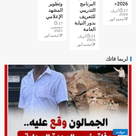
2026»
البرنامج
وتطوير
التدريبي
المشهد
27 أبريل،
2026
للتعريف
الإعلامي
محمد أنور
بدور النيابة
27
ديسمبر،
العامة
2025
محمد أنور
21 أبريل،
2026
محمد أنور
لربما فاتك
حوادث