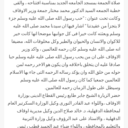
صلاة الجمعة بمسجد الجامعه الجديد بمناسبة افتتاحه ، والقى
خطبة الجمعه السيد الدكتور محمد مختار جمعة وزير الاوقاف
وكانت تحت عنوان : “حب رسول الله صلى الله عليه وسلم جزء
لا يتجزأ من عقيدتنا ” اشار فيها ان سيدنا محمد صلى الله عليه
وسلم وبعثته كانت خيرا فى كل جوانبها موضحا انها كانت خير
للاكوان والانسان والحيوان والطير وكل مخلوقات الله، مضيفا
انه صلى الله عليه وسلم كان رحمه للعالمين ، واكد وزير
الاوقاف على ان من يحب رسول الله صلى عليه عليه وسلم حبا
صادقا عليه ان يتخلق باخلاقه وان يكون هو الاخر رحمه لمن
حوله من خلق الله وان يؤكد رساله الرحمه التى جاء بها الاسلام
للعالمين جمعيا كما كان رسول الله صلى الله عليه وسلم
وسيظل على طول الزمان رحمه للعالمين.
حضر الزيارة الشيخ جابر طايع رئيس القطاع الدينى بوزارة
الاوقاف ،واللواء عبد القادر النورى وكيل الوزارة السكرتير العام
لمحافظة الدقهلية، د. خالد صلاح الدين وكيل مديرية اوقاف
الدقهلية ، والاستاذ على عبد الرؤوف وكيل وزارة التربية
والتعليم بالمحافظه ، واللواء ضياء عبد الحميد قطب رئيس