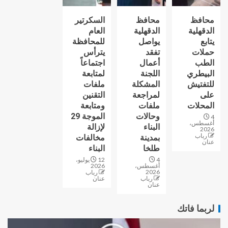
محافظ
محافظ
السكرتير
الدقهلية
الدقهلية
العام
يتابع
يواصل
للمحافظة
حملات
تفقد
يترأس
الطب
أعمال
اجتماعاً
البيطري
اللجنة
لمتابعة
للتفتيش
المشكلة
ملفات
على
لمراجعة
التقنين
المحلات
ملفات
ومتابعة
وحالات
الموجة 29
4
أغسطس،
البناء
لإزالة
2026
رباب
بمدينة
مخالفات
عنان
طلخا
البناء
4
12 يوليو،
أغسطس،
2026
2026
رباب
رباب
عنان
عنان
لربما فاتك