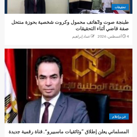
تحقيقات
طبنجة صوت و3هاتف محمول وكروت شخصية بحوزة منتحل
صفة قاضي أثناء التحقيقات
4 أغسطس، 2026
عماد إبراهيم
فن وإعلام
المسلماني يعلن إطلاق “وثائقيات ماسبيرو”..قناة رقمية جديدة