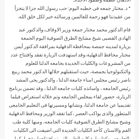
* د. مختار جمعه فى خطبه اليوم: حب رسول الله جزا لا يتجزأ
من عقيدتنا فهو رحمة للعالمين ورسالته خير لكل خلق الله.
قام الدكتور محمد مختار جمعة وزير الاوقاف،والدكتور عبد
الهادى القصبى شيخ مشايخ الطرق الصوفية اليوم الجمعة
بزيارة لمدينه جمصة بمحافظة الدقهلية بمرافقة الدكتور أيمن
مختار محافظ الدقهلية،وقد استهدفت الزيارة تفقد وافتتاح عدد
من المشروعات والكليات الجديدة بجامعه الدلتا للعلوم
والتكنولوجيا بجمصة، حيث استقبلهم خلالها الدكتور محمد ربيع
ناصر رئيس مجلس امناء جامعة الدلتا ، والدكتور يحى المشد
رئيس الجامعه ، واساتذه كليات جامعه الدلتا ، وقد تضمن برنامج
الزيارة، حضور لقاء بمجلس الجامعه وتم خلاله استعراض فيلما
تقديميا عن جامعة الدلتا، ونشاتها ومسيرتها فى التعليم الجامعى
المتطور والذى يواكب العصر ،كما تفقد الوزير ومحافظ الدقهلية
وشيخ مشايخ الطرق الصوفية كليات الجامعه، ومنها كلية طب
الفم والاسنان كأحد الكليات الجديدة التى اضيفت الى الكليات
بالجامعه ، وكذا زيارة كليه الطب التى تم افتتاحها مؤخرا، كما