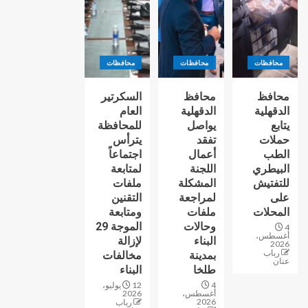
محافظات
محافظات
محافظات
محافظ
محافظ
السكرتير
الدقهلية
الدقهلية
العام
يتابع
يواصل
للمحافظة
حملات
تفقد
يترأس
الطب
أعمال
اجتماعاً
البيطري
اللجنة
لمتابعة
للتفتيش
المشكلة
ملفات
على
لمراجعة
التقنين
المحلات
ملفات
ومتابعة
وحالات
الموجة 29
4
أغسطس،
البناء
لإزالة
2026
رباب
بمدينة
مخالفات
عنان
طلخا
البناء
4
12 يوليو،
أغسطس،
2026
2026
رباب