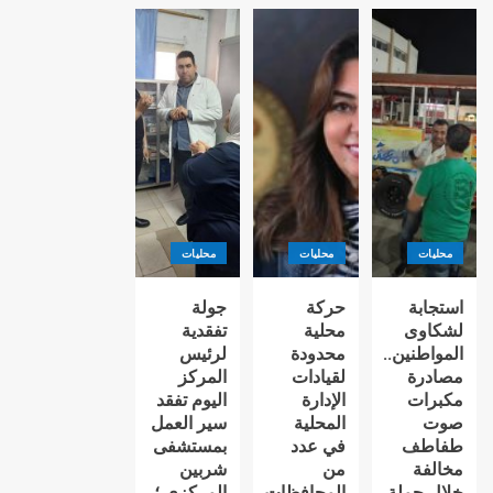
محليات
محليات
محليات
استجابة
حركة
جولة
لشكاوى
محلية
تفقدية
المواطنين..
محدودة
لرئيس
مصادرة
لقيادات
المركز
مكبرات
الإدارة
اليوم تفقد
صوت
المحلية
سير العمل
طفاطف
في عدد
بمستشفى
مخالفة
من
شربين
خلال حملة
المحافظات
المركزى ؛