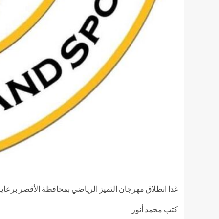
غدا انطلاق مهرجان التميز الرياضي بمحافظة الأقصر برعاية 
كتب محمد أنور