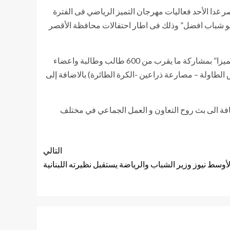
صر غدا الأحد فعاليات مهرجان التميز الرياضي فى الفترة
ار “نحو شباب افضل” وذلك فى اطار احتفالات محافظة الأقصر
يأتى المهرجان ضمن المشروع القومي للياقة البدنية لاكتشاف المتميزين رياضياً من طلاب الجامعات المصرية ضمن مبادرة ” كن متميزا” بمشاركة ما يقرب من 600 طالب وطالبة واعضاء
 الطاولة – مصارعة ذراعين -الكرة الطائرة) بالاضافة إلى
ضافة الى بث روح التعاون و العمل الجماعي في مختلف
التالي
أوسط نيوز وزير الشباب والرياضة يستقبل نظيرته اللبنانية