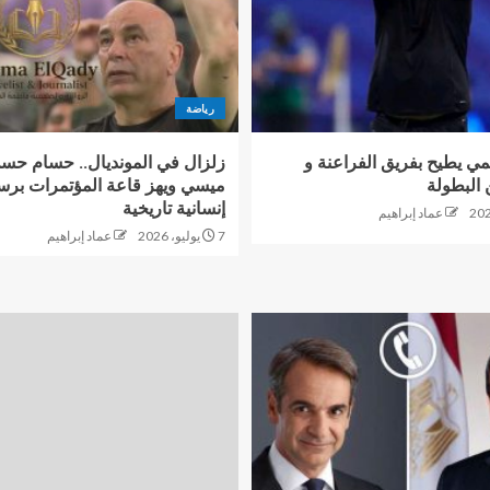
رياضة
ي يطيح بفريق الفراعنة و
زلزال في المونديال.. حسام حس
البطولة
ميسي ويهز قاعة المؤتمرات برس
إنسانية تاريخية
عماد إبراهيم
7 يوليو، 2026
عماد إبراهيم