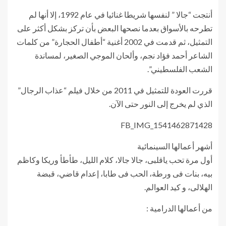
أنتجت “جالا ” لنفسها شريطا غنائيا في عام 1992، إلا أنها لم
تطرحه بالأسواق بعدما نصحها البعض بأن تركز بشكل أكثر على
التمثيل، ثم قدمت في 2002 أغنية “أطفال الحجارة” من كلمات
الشاعر أحمد فؤاد نجم، وألحان الموجي الصغير، لمساندة
الشعب الفلسطيني”.
قررت العودة للتمثيل في 2011 من خلال فيلم “عذاب الرجال”
الذي لم يخرج إلى النور حتى الآن.
FB_IMG_1541462871428
أشهر أعمالها السينمائية
أول مرة تحب ياقلبى، جالا جالا، كلام الليل، طأطأ وريكا وكاظم
بيه، بنات فى ورطة، الحب فى طابا، إعدام قاضي، قبضة
الهلالى، و كيد العوالم.
من أعمالها الدرامية :