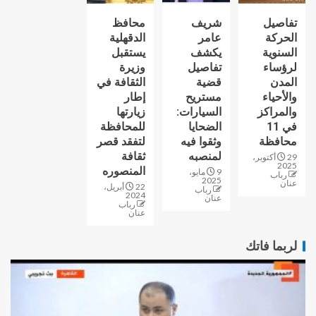
تفاصيل
شريف
محافظ
الحركة
عامر
الدقهلية
السنوية
يكشف
يستقبل
لرؤساء
تفاصيل
وزيرة
المدن
قضية
الثقافة في
والأحياء
مستريح
إطار
والمراكز
السيارات:
زيارتها
في 11
الضحايا
للمحافظة
محافظة
وثقوا فيه
لتفقد قصر
لمنصبه
ثقافة
29 أكتوبر،
2025
المنصوره
9 مايو،
رباب
2025
عنان
22 أبريل،
رباب
2024
عنان
رباب
عنان
لربما فاتك