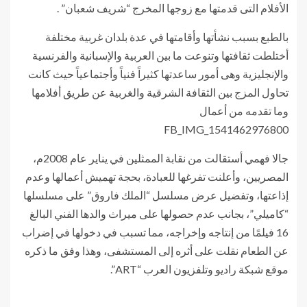
الأفلام التى قدمتها مع زوجها المخرج “شريف شعبان” .
بالطبع بسبب نشأتها وأقامتها في عدة بلدان غربية مختلفة
أختلطت ثقافتها وتنوعت ما بين العربية والإسبانية والفرنسية
والإنجليزية وهى أمور ساعدتها كثيراً فنياً وأجتماعياً حيث كانت
تحاول المزج بين الثقافة الشرقية والغربية عن طريق أفلامها
وما تقدمه من أعمال
FB_IMG_1541462976800
جالا فهمي أستقالت من نقابة الممثلين في يناير عام 2008م،
المصريين، وأعلنت تفرغها للعبادة، بحجة تهميش أعمالها وعدم
إذاعتها، وتفضيل عرض مسلسل “الملك فاروق” على مسلسلها
“كاميلي”، بجانب عدم حصولها على ميراث والدها الفني البالغ
16 فيلمًا من إنتاجه وإخراجه، مما تسبب في دخولها في إضراب
عن الطعام نقلت على أثره إلى المستشفى، وهذا وفق ما ذكره
موقع شبكة راديو وتلفزيون العرب “ART”.