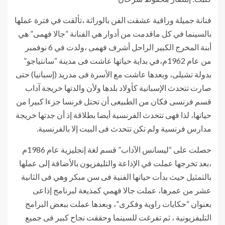
فنانة جميلة وراقية عشقت الفن بالوراثة ،تألقت في فترة عملها
بالسينما في كل ماقدمت من أدوار هي الفنانة “جالا فهمى” هي
أبنة المخرج الكبير الراحل أشرف فهمى ،ولدت في 6 نوفمبر
من عام 1962م،في بداية حياتها عاشت فى مدينة “سانتياجو”
بدولة تشيلى، وبعدها عاشت مع الأسرة فى مدريد (إسبانيا) حتى
صارت تتحدث الإسبانية كأولاد بلدها ولأن والدتها خريجة آداب
قسم فرنسى فكان من الطبيعى أن تحتل فرنسا جزءا كبيرا من
حياتها، لذا فهى تتحدث الفرنسية أيضا بطلاقة إذ أن جدتها خريجة
مدارس فرنسية ولم تكن تتحدث فى البيت إلا بالفرنسية.
حصلت على “ليسانس الآداب” قسم لغة إنجليزية عام 1986م
،بعد تخرجها عملت في الإذاعة والتليفزيون بالأضافة إلى عملها
بالتمثيل حيث بدأت حياتها الفنية فى سن مبكر وهي فى الثانية
عشر من عمرها، عملت جالا فهمي كمذيعة لبرنامج إذاعى
بعنوان “حكايات راوية وفكرى”، وبعدها عملت ببعض البرامج
التليفزيونية ، ثم تفرغت للسينما وحققت نجاح كبير فى جميع