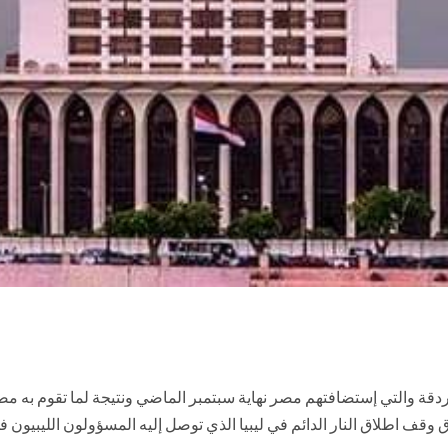
لغردقة والتي إستضافتهم مصر نهاية سبتمبر الماضي ونتيجة لما تقوم به