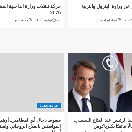
 عن وزارة البترول والثروة
حركة تنقلات وزارة الداخلية السن
2026
عماد إبراهيم
27 يوليو، 2026
محمد أنور
حوادث وقضايا
د الرئيس عبد الفتاح السيسي،
سقوط دجال أبو المطامير.. أوهم
لًا هاتفيًا بكيرياكوس
المواطنين بالعلاج الروحاني واس