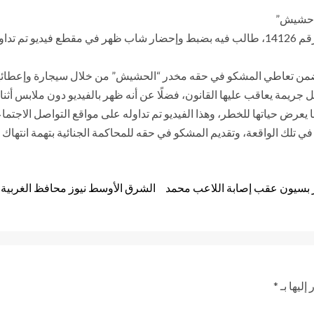
ة حشيش”
كان المحامي ياسر قنطوش، تقدم ببلاغ للنائب العام حمل رقم 14126، طالب فيه بضبط وإحضار ش
و يتضمن تعاطي المشكو في حقه مخدر “الحشيش” من خلال سيجارة وإعطائ
 جريمة يعاقب عليها القانون، فضلًا عن أنه ظهر بالفيديو دون ملابس أثن
ما يعرض حياتها للخطر، وهذا الفيديو تم تداوله على مواقع التواصل الاج
ق في تلك الواقعة، وتقديم المشكو في حقه للمحاكمة الجنائية بتهمة انتها
كز بسيون عقب إصابة اللاعب محمد
الشرق الأوسط نيوز محافظ الغربية ي
إليها بـ
*