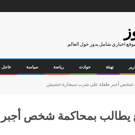
ز
موقع اخباري شامل يدور حول العالم
رير
تهنئة
حوادث
رياضة
سياسة
عاجل
كمة شخص أجبر طفلة على شرب سيجارة حشيش
اغ يطالب بمحاكمة شخص أجب