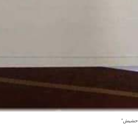
ة حشيش”