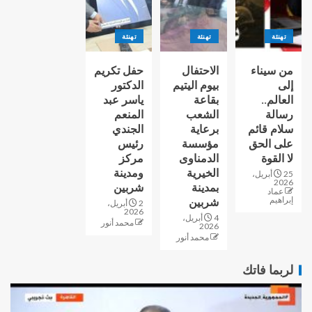
تهنئة
تهنئة
تهنئة
من سيناء
الاحتفال
حفل تكريم
إلى
بيوم اليتيم
الدكتور
العالم..
بقاعة
ياسر عبد
رسالة
الشعب
المنعم
سلام قائم
برعاية
الجندي
على الحق
مؤسسة
رئيس
لا القوة
الدمناوى
مركز
الخيرية
ومدينة
25 أبريل،
2026
بمدينة
شربين
عماد
إبراهيم
شربين
2 أبريل،
2026
4 أبريل،
محمد أنور
2026
محمد أنور
لربما فاتك