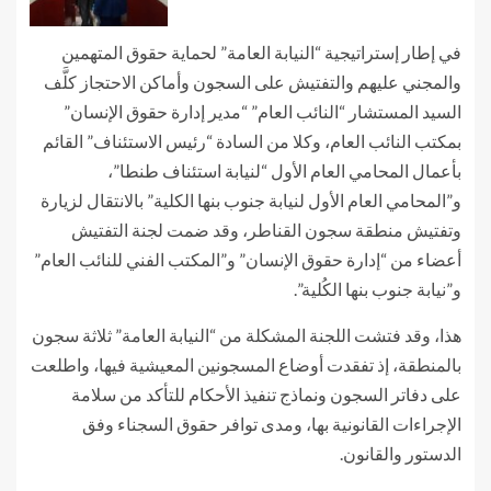
في إطار إستراتيجية “النيابة العامة” لحماية حقوق المتهمين
والمجني عليهم والتفتيش على السجون وأماكن الاحتجاز كلَّف
السيد المستشار “النائب العام” “مدير إدارة حقوق الإنسان”
بمكتب النائب العام، وكلا من السادة “رئيس الاستئناف” القائم
بأعمال المحامي العام الأول “لنيابة استئناف طنطا”،
و”المحامي العام الأول لنيابة جنوب بنها الكلية” بالانتقال لزيارة
وتفتيش منطقة سجون القناطر، وقد ضمت لجنة التفتيش
أعضاء من “إدارة حقوق الإنسان” و”المكتب الفني للنائب العام”
و”نيابة جنوب بنها الكُلية”.
هذا، وقد فتشت اللجنة المشكلة من “النيابة العامة” ثلاثة سجون
بالمنطقة، إذ تفقدت أوضاع المسجونين المعيشية فيها، واطلعت
على دفاتر السجون ونماذج تنفيذ الأحكام للتأكد من سلامة
الإجراءات القانونية بها، ومدى توافر حقوق السجناء وفق
الدستور والقانون.