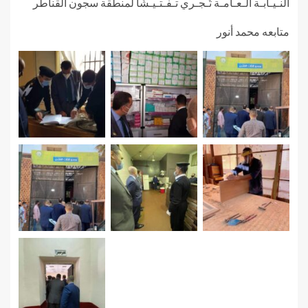
النـيـابـة الـعـامـة تُـجـري تـفـتـيـشًا لمنطقة سجون القناطر
متابعه محمد أنور