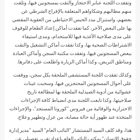
وتفقدت اللجنة عنابر الاحتجاز والتقت بمسجونين فيها، وتلقت
منهم مطالبهم وشكاواهم المتعلقة بالإفراج الشرطي عن
بعضهم، واستنزال مدد الحبس الاحتياطي من العقوبة المقضي
بها على البعض الآخر، كما تفقدت أماكن إعداد الطعام للوقوف
على مدى صلاحية الأغذية فيها للاستخدام، ومدى استيفاء
الاشتراطات الصحية بها، وكذا تفقدت أماكن التشغيل والتقت
ببعض المسجونين فيها، وتفقدت مكتبة السجن وأماكن العبادة
ومناطق التريض، وكذا أماكن الزيارة واطلعت على دفاترها.
وكذلك تفقدت اللجنة المستشفى الملحقة بكل سجن، ووقفت
على أحوال المسجونين المحتجزين فيها، وسحبت عينات
عشوائية من أدوية الصيدلية الملحقة بها لمطالعة تاريخ
صلاحيتها، وكذا تابعت اللجنة مدى انضباط كافة الإجراءات
الاحترازية والوقائية من فيروس “كورونا المستجد”، والإجراءات
المتخذة عند ظهور أية حالة مصابة، من عزل وتطهير وعلاج.
هذا، وقد كلف السيد المستشار “النائب العام” السيد “مدير إدارة
حقوق الانسان” بمكتب النائب العام بإعداد تقرير تفصيلي عن