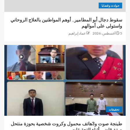
حوادث وقضايا
سقوط دجال أبو المطامير.. أوهم المواطنين بالعلاج الروحاني
واستولى على أموالهم
5 أغسطس، 2026
عماد إبراهيم
تحقيقات
طبنجة صوت و3هاتف محمول وكروت شخصية بحوزة منتحل
صفة قاضي أثناء التحقيقات