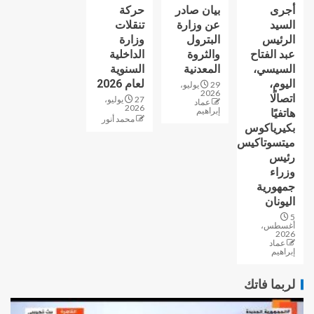
أجرى
بيان صادر
حركة
السيد
عن وزارة
تنقلات
الرئيس
البترول
وزارة
عبد الفتاح
والثروة
الداخلية
السيسي،
المعدنية
السنوية
اليوم،
لعام 2026
29 يوليو،
2026
اتصالًا
27 يوليو،
عماد
2026
إبراهيم
هاتفيًا
محمد أنور
بكيرياكوس
ميتسوتاكيس
رئيس
وزراء
جمهورية
اليونان
5
أغسطس،
2026
عماد
إبراهيم
لربما فاتك