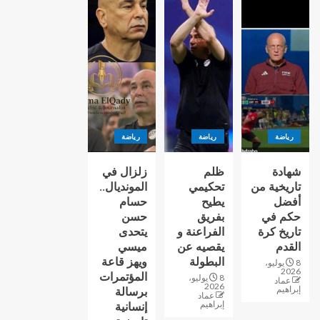
رياضة
رياضة
رياضة
شهادة
ظلم
زلزال في
تاريخية من
تحكيمي
المونديال..
أفضل
يطيح
حسام
حكم في
بفريق
حسن
تاريخ كرة
الفراعنة و
يتحدى
القدم
يقصيه عن
ميسي
البطولة
ويهز قاعة
8 يوليو،
2026
المؤتمرات
8 يوليو،
عماد
2026
إبراهيم
برسالة
عماد
إبراهيم
إنسانية