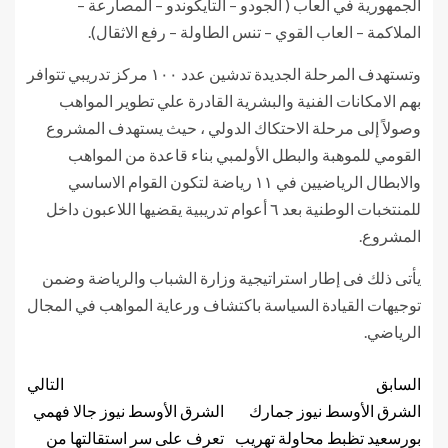
الجمهورية في ألعاب ( الجودو – التايكوندو – المصارعة –
الملاكمة – العاب القوي – تنس الطاولة – رفع الاثقال).
وتستهدف المرحلة الجديدة تدشين عدد ١٠٠ مركز تدريبي تتوافر
بهم الامكانات الفنية والبشرية القادرة علي تطوير المواهب
وصولاً إلى مرحلة الاحتكاك الدولي ، حيث يستهدف المشروع
القومي للموهبة والبطل الأولمبي بناء قاعدة من المواهب
والابطال الرياضيين في ١١ رياضة لتكون القوام الاساسي
للمنتخبات الوطنية بعد ٦ أعوام تدريبية يقضيها اللاعبون داخل
المشروع.
يأتى ذلك فى إطار استراتيجية وزارة الشباب والرياضة وضمن
توجيهات القيادة السياسة باكتشاف ورعاية المواهب في المجال
الرياضي.
السابق
التالي
الشرق الأوسط نيوز جمارك
الشرق الأوسط نيوز جالا فهمي
بورسعيد تظبط محاولة تهريب
تعرف على سر استقالتها من