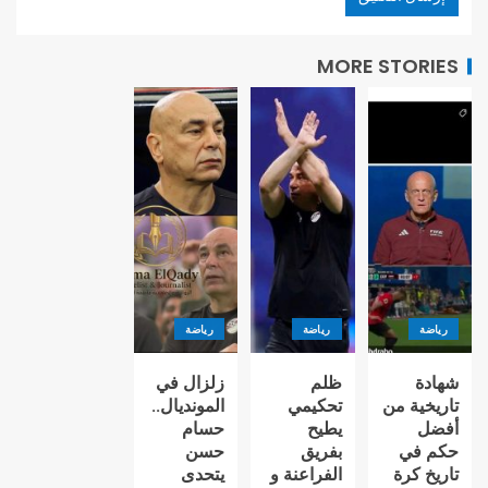
MORE STORIES
رياضة
رياضة
رياضة
شهادة
ظلم
زلزال في
تاريخية من
تحكيمي
المونديال..
أفضل
يطيح
حسام
حكم في
بفريق
حسن
تاريخ كرة
الفراعنة و
يتحدى