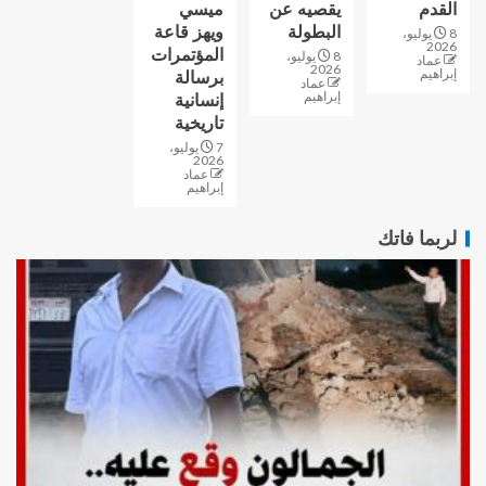
القدم
يقصيه عن
ميسي
البطولة
ويهز قاعة
8 يوليو،
2026
المؤتمرات
8 يوليو،
عماد
2026
إبراهيم
برسالة
عماد
إبراهيم
إنسانية
تاريخية
7 يوليو،
2026
عماد
إبراهيم
لربما فاتك