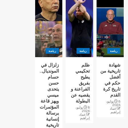
رياضة
رياضة
رياضة
شهادة
ظلم
زلزال في
تاريخية من
تحكيمي
المونديال..
أفضل
يطيح
حسام
حكم في
بفريق
حسن
تاريخ كرة
الفراعنة و
يتحدى
القدم
يقصيه عن
ميسي
البطولة
ويهز قاعة
8 يوليو،
2026
المؤتمرات
8 يوليو،
عماد
2026
إبراهيم
برسالة
عماد
إبراهيم
إنسانية
تاريخية