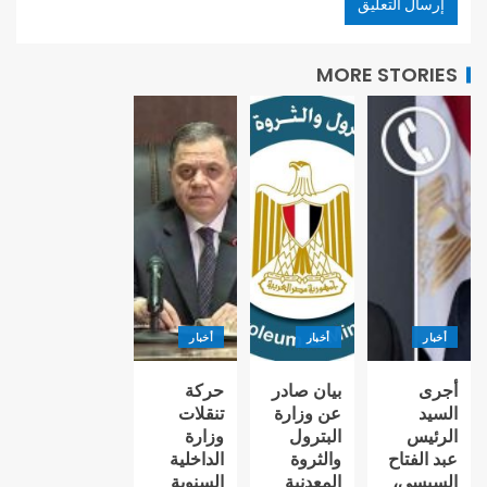
MORE STORIES
أخبار
أخبار
أخبار
أجرى
بيان صادر
حركة
السيد
عن وزارة
تنقلات
الرئيس
البترول
وزارة
عبد الفتاح
والثروة
الداخلية
السيسي،
المعدنية
السنوية