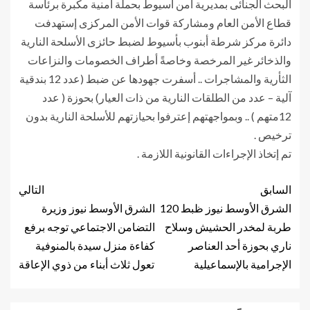
البحث الجنائى بمديرية أمن أسيوط بحملة أمنية مكبرة برئاسة
قطاع الأمن العام ومشاركة قوات الأمن المركزى إستهدفت
دائرة مركز شرطة أبنوب بأسيوط لضبط حائزى الأسلحة النارية
والذخائر غير المرخصة وخاصةً أطراف الخصومات والنزاعات
الثأرية والمشاجرات .. أسفرت جهودها عن ضبط (عدد 12 بندقية
آلية – عدد من الطلقات النارية من ذات العيار) بحوزة ( عدد
12متهم ) .. وبمواجهتهم إعترفوا بحيازتهم للأسلحة النارية بدون
ترخيص .
تم إتخاذ الإجراءات القانونية اللازمة .
السابق
التالي
الشرق الأوسط نيوز ظبط 120
الشرق الأوسط نيوز وزيرة
طربة لمخدر الحشيش وسلاح
التضامن الاجتماعي توجه برفع
ناري بحوزة أحد العناصر
كفاءة منزل سيدة بالمنوفية
الإجرامية بالإسماعيلية
تعول ثلاث أبناء من ذوي الإعاقة