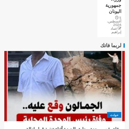
جمهورية
اليونان
5
أغسطس،
2026
عماد
إبراهيم
لربما فاتك
حوادث