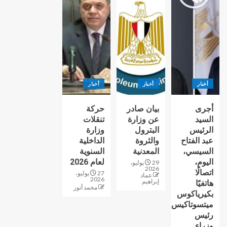
أخبار
أخبار
أخبار
أجرى
بيان صادر
حركة
السيد
عن وزارة
تنقلات
الرئيس
البترول
وزارة
عبد الفتاح
والثروة
الداخلية
السيسي،
المعدنية
السنوية
اليوم،
لعام 2026
29 يوليو،
2026
اتصالًا
27 يوليو،
عماد
2026
إبراهيم
هاتفيًا
محمد أنور
بكيرياكوس
ميتسوتاكيس
رئيس
وزراء