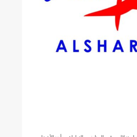
) بإستغلال موقعه الوظيفى والتواطؤ مع أحد الأشخاص