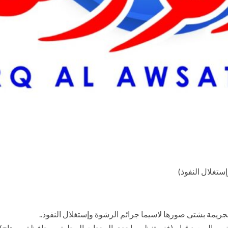
ستغلال النفوذ)
لجريمة بشتى صورها لاسيما جرائم الرشوة وإستغلال النفوذ..
بجنوب الصعيد قيام (فنى تنظيم بإحدى الوحدات المحلية- بمحافظة سوهاج