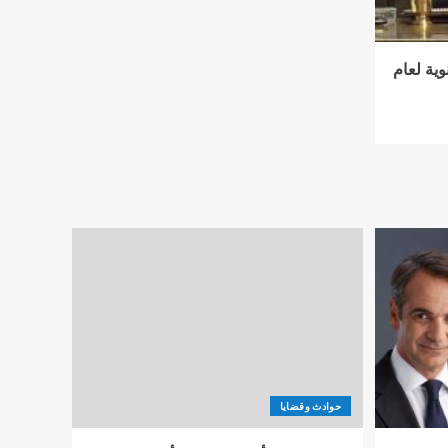
وية لعام
حوادث وقضايا