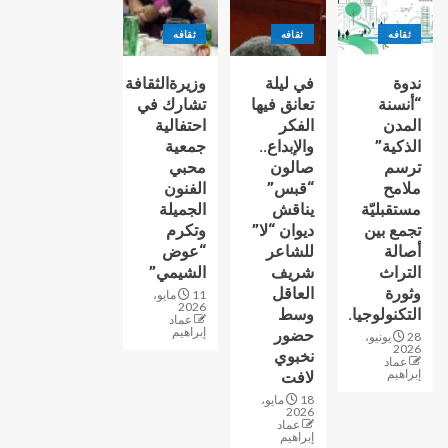
ثقافه
ثقافه
ثقافه
ندوة
في ليلة
وزيرةالثقافة
“أنسنة
تعانق فيها
تشارك في
المدن
الفكر
احتفالية
الذكية”
والإبداع..
جمعية
ترسم
صالون
محبي
ملامح
“قبس”
الفنون
مستقبليّة
يناقش
الجميلة
تجمع بين
ديوان “لا”
وتكرم
أصالة
للشاعر
“عوض
التراث
شريف
الشيمي”
وثورة
العاقل
11 مايو،
2026
التكنولوجيا.
وسط
عماد
إبراهيم
حضور
28 يونيو،
2026
نخبوي
عماد
إبراهيم
لافت
18 مايو،
2026
عماد
إبراهيم