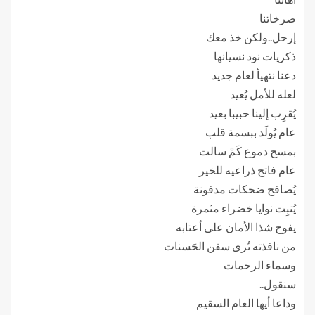
صرخاتنا
إرحل..ولكن خذ معك
ذكريات نود نسيانها
دعنا نتهيأ لعام جديد
لعله للأمل يُعيد
يُقرِب إلينا حبيبا بعيد
عام يُولَد ببسمة قلب
بمسح دموع كَمْ سالت
عام فاتح ذراعيه للخير
يُصافح ضحكات مدفونة
يُنبِت نوايا خضراء مثمرة
يفوح شذا الأمان على أعتابه
من نافذته تُرى سفن الحَسنات
وسماء الرحمات
سنقول..
وداعا أيها العام السقيم