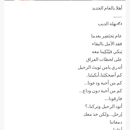
أهلا بالعام الجديد
……..
✍️نهلة الديب
عام يَحتَضِر بعدما
فقد الأمل بالبقاء
يَبكي فيُبْكِينا معه
على لحظات الفراق
أتدري يامن نَويتَ الرحيل
كم أضحكتَنا..أبكيتَنا..
كم من أحبة ودعونا…
كم من أحبة دون وداع…
فارقونا….
أتود الرحيل وتركنا..؟
إرحل…ولكن خذ معك
دمعاتنا
آهاتنا