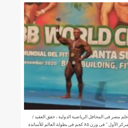
 علم مصر فى المحافل الرياضية الدولية ، حقق العقيد /
شريف الشيوى أحد أبطال قوات الصاعقة بالقوات المسلحة المصرية ، ولاعب المنتخب الوطنى لكمال الأجسام الميدالية الذهبية ” المركز الأول ” فى وزن ٨٥ كجم فى بطولة العالم للأساتذة