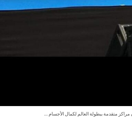
 مراكز متقدمة ببطولة العالم لكمال الأجسام …