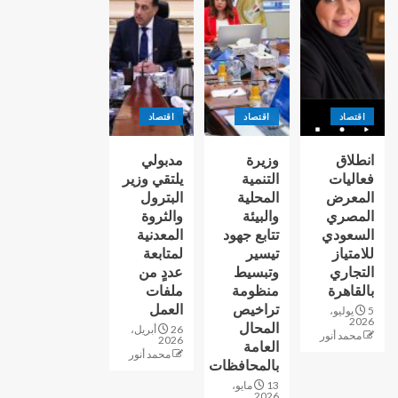
اقتصاد
اقتصاد
اقتصاد
انطلاق
وزيرة
مدبولي
فعاليات
التنمية
يلتقي وزير
المعرض
المحلية
البترول
المصري
والبيئة
والثروة
السعودي
تتابع جهود
المعدنية
للامتياز
تيسير
لمتابعة
التجاري
وتبسيط
عددٍ من
بالقاهرة
منظومة
ملفات
تراخيص
العمل
5 يوليو،
2026
المحال
26 أبريل،
محمد أنور
2026
العامة
محمد أنور
بالمحافظات
13 مايو،
2026