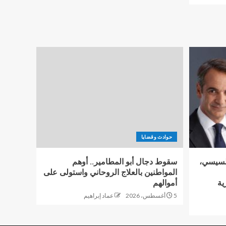
حوادث وقضايا
السيسي،
سقوط دجال أبو المطامير.. أوهم
المواطنين بالعلاج الروحاني واستولى على
ية
أموالهم
5 أغسطس، 2026
عماد إبراهيم