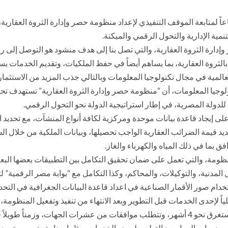
لمتابعة الموقف التنفيذي لإعداد منظومة حصر وإدارة الثروة العقارية،
نمية الإدارية والتحول الرقمي والميكنة.
وإدارة الثروة العقارية، والتي تصل بنا إلى هدف منشود هو التوصل إلى ر
الثروة العقارية، بما يساهم أيضاً في حفظ الملكيات، وتقديم الخدمات 
مية في مجال تكنولوجيا المعلومات وبالتالي جذب المزيد من الاستثمارات
جيا المعلومات، أن “منظومة حصر وإدارة الثروة العقارية” تستهدف تحقيق
 للدولة المصرية، في إطار استراتيجية الدولة نحو التحول الرقمي.
ى إيجاد قاعدة بيانات موحدة ومركزية لكافة أنواع المنشآت، مع تحديد ا
د قيمة الضرائب العقارية الواجب تحصيلها، وبيانات الملكية من خلال الش
ق بما في ذلك المياه والكهرباء والغاز.
لمنظومة، والتي تعمل على ضمان تحقيق التكامل بين التطبيقات بعضها ا
مدنية، والتوكيلات، والمحاكم، وكذا التكامل مع “بوابة مصر الرقمية” لتق
ام صور الأقمار الصناعية في اعداد قاعدة البيانات الجغرافية في التحد
لياً لإحدى الخدمات قبل التطوير وبعد الانتهاء من تنفيذ وتفعيل المن
الإجراءات المطلوبة لأداء هذه الخدمة قبل التطوير، والتي تستغرق نحو 4 أشهر، وتتطلب موافقات
ن دورات العمل بعد التطوير لبعض الخدمات، مثل اصدار ترخيص، وتسجيل 