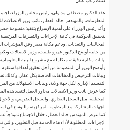
كتبت رباب عنان
عقد الدكتور مصطفى مدبولى، رئيس مجلس الوزراء، اجتماعاً 
المعلومات، والمهندس خالد العطار، نائب وزير الاتصالات للت
وأكد رئيس الوزراء على أهمية الإسراع بتنفيذ منظومة حصر 
لتحقيق الحوكمة في كافة الإجراءات والتصرفات المرتبطة ب
المخالفات والتعديات، ودعم مكانة مصر وفق المؤشرات العال
من جانبه أوضح الدكتور عمرو طلعت، وزير الاتصالات وتكنولو
بيانات مكانية دقيقة، متكاملة مع مشروع البنية المعلوماتية
وأوضح الوزير أن المنظومة من أجل تحقيق أهدافها ستقوم عل
وبيانات الترخيص والمخالفات الخاصة بكل عقار، وكذلك تحدي
التقسيم الإداري لكل جهة ولاية، وبيانات الاستهلاك من المراف
كما عرض نائب وزير الاتصالات محاور العمل لتنفيذ هذه ا
المختلفة، مثل السجل التجاري، والسجل الضريبي، والأحوال ال
الجهات المشاركة مع المنظومة المركزية، والتوسع في استخد
كما عرض المهندس خالد العطار، خلال الاجتماع نموذجاً عم
واستخراج ترخيص المحل، مستعرضاً في الوقت ذاته عدداً م