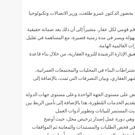
 بحضور الدكتور عمرو طلعت، وزير الاتصالات وتكنولوجيا
قم قومي لكل عقار، مشيراً إلى أن ذلك يعد ضمانة حقيقية
بسهولة ويسر في مدة زمنية قصيرة، مع المساهمة في تقليل
 العالمية الهامة.
 الإدارة الرشيدة للثروة العقارية، من خلال بناء قاعدة
شتراطات البناء في المحليات والمجتمعات العمرانية،
هر العقاري، وبيان التصرفات التي تمت، بالإضافة إلى
لبعض على مستوى الجهة الواحدة وعلى مستوى جهات الدولة
ديم الخدمات المُطورة، هذا بالإضافة إلى تأمين الربط بين
يث المستمر للبيانات وتطوير أدوات العمل.
ظومة، وهي دورة عمل إصدار ترخيص محل، حيث أوضح
 من عشرات الجهات، وزمناً طويلاً في فحص الطلبات والمستندات والمعاينة ثم الموافقات
عقار، والتي ستتم بصورة أكثر يسراً وباختصار