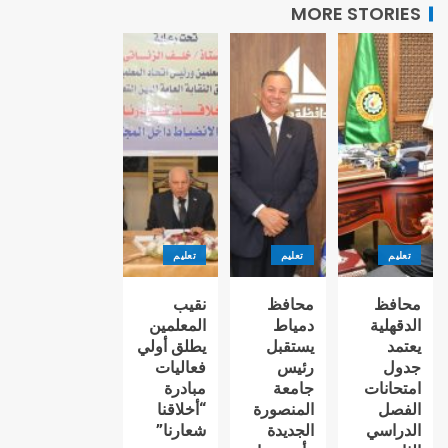
MORE STORIES
تعليم
تعليم
تعليم
محافظ
محافظ
نقيب
الدقهلية
دمياط
المعلمين
يعتمد
يستقبل
يطلق أولي
جدول
رئيس
فعاليات
امتحانات
جامعة
مبادرة
الفصل
المنصورة
“أخلاقنا
الدراسي
الجديدة
شعارنا”