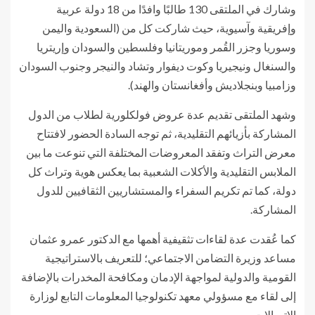
وشارك في الملتقى 130 طالبًا وافدًا من 18 دولة عربية
وإفريقية وآسيوية، حيث شاركت كل من (السعودية واليمن
وسوريا وجزر القُمر وموريتانيا وفلسطين والسودان وإريتريا
والسنغال ونيجيريا وكوت ديفوار وتشاد والنيجر وجنوب السودان
وزامبيا وبنجلاديش وأفغانستان والهند).
وشهد الملتقى تقديم عدة عروض فولكلورية لطلاب من الدول
المشاركة بأزيائهم التقليدية، ثم توجه السادة الحضور لافتتاح
معرض التراث وتفقد المعروضات المختلفة التي تنوعت ما بين
الملابس التقليدية والأكلات الشعبية بما يعكس هوية وتراث كل
دولة، كما تم تكريم السفراء والمستشاريين الثقافيين للدول
المشاركة.
كما عُقدت عدة لقاءات تثقيفية أهمها مع الدكتور عمرو عثمان
مساعد وزيرة التضامن الاجتماعي؛ للتعريف بالاستراتيجية
القومية والدولية لمواجهة الإدمان ومكافحة المخدرات بالإضافة
إلى لقاء مع مسؤولي معهد تكنولوجيا المعلومات التابع لوزارة
الاتصالات.