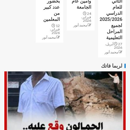
الثاني
وأمين عام
بحضور
للعام
الجامعة
عدد كبير
الدراسي
من
24
فبراير،
2025/2026
المعلمين
2026
لجميع
محمد أنور
12
فبراير،
المراحل
2026
التعليمية
محمد أنور
27 أبريل،
2026
محمد أنور
لربما فاتك