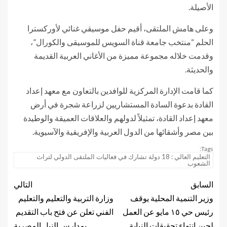
الأصيلة.
وعلى هامش الملتقى، أقيم حفل موسيقي غنائي لأوركسترا
الحلم “منتخب جامعة قناة السويس للموسيقى والكورال”،
وقدمت خلاله مجموعة مميزة من الأغاني العربية القديمة
والحديثة.
كما قامت الإدارة المركزية للوافدين بالتعاون مع معهد إعداد
القادة بدعوة السادة المستشاريين لزراعة شجرة في أرض
معهد إعداد القادة، تمثيلاً لدولهم والعلاقات العميقة والوطيدة
بين مصر وأشقائها من الدول العربية والإفريقية والآسيوية.
Tags:
التعليم العالي : 18 دولة تشارك في فعاليات الملتقى الدولي لتراث
الشعوب
السابق
التالي
وزير التنمية المحلية يوقف
وزارة التربية والتعليم والتعليم
رئيس حي ١٥ مايو عن العمل
الفني تعلن عن فتح باب التقديم
لحين انتهاء تحقيقات النيابة
بمدارس النيل المصرية