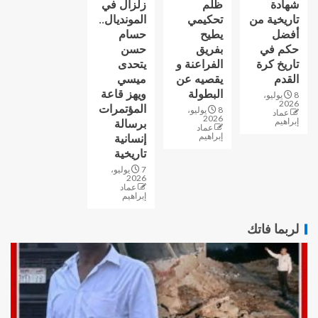
شهادة
ظلم
زلزال في
تاريخية من
تحكيمي
المونديال..
أفضل
يطيح
حسام
حكم في
بفريق
حسن
تاريخ كرة
الفراعنة و
يتحدى
القدم
يقصيه عن
ميسي
البطولة
ويهز قاعة
8 يوليو،
2026
المؤتمرات
8 يوليو،
عماد
2026
إبراهيم
برسالة
عماد
إبراهيم
إنسانية
تاريخية
7 يوليو،
2026
عماد
إبراهيم
لربما فاتك