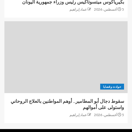
بكيرياكوس ميتسوتاكيس رئيس وزراء جمهورية اليونان
5 أغسطس، 2026
عماد إبراهيم
حوادث وقضايا
سقوط دجال أبو المطامير.. أوهم المواطنين بالعلاج الروحاني
واستولى على أموالهم
5 أغسطس، 2026
عماد إبراهيم