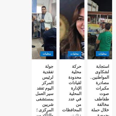
محليات
محليات
محليات
استجابة
حركة
جولة
لشكاوى
محلية
تفقدية
المواطنين..
محدودة
لرئيس
مصادرة
لقيادات
المركز
مكبرات
الإدارة
اليوم تفقد
صوت
المحلية
سير العمل
طفاطف
في عدد
بمستشفى
مخالفة
من
شربين
خلال حملة
المحافظات
المركزى ؛
بجمصة
والتأكد من
1 مايو،