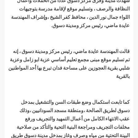
شهدت مدينة وقرى مركز دسوق عدداً من الحملات وأعمال
النظافة والرصف ، وتسليم موقع لإقامة مدرسة بتوجيهات
اللواء جمال نور الدين ، محافظ كفر الشيخ ،وإشراف المهندسة
عايدة ماضي، رئيس مركز ومدينة دسوق.
قالت المهندسة عايدة ماضي، رئيس مركز ومدينة دسوق ، إنه
تم تسليم موقع مبنى مجمع تعليم أساسي عزبة ابو زامل وعزبة
شلبي بقرية العجوزين على مساحة فدان تبرع بها أحد المواطنين
بالقرية
كما تابعت استكمال وضع طبقات السن والتشغيل بمدخل
دسوق لطريق الصالحة ،ومنطقة مسجد السودانيين ،وذلك
عقب الانتهاء الكامل من أعمال التمهيد والتجريف ورفع
مخلفات التجريف ومراجعة البنية التحية والتأكد من صلاحية
البينة التحتية من مياه وصرف وغاز بمدخل مدينة دسوق طريق