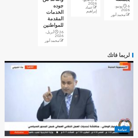
2026
جوده
6 يونيو،
عماد
2026
إبراهيم
الخدمات
محمد أنور
المقدمة
للمواطنين
26 أبريل،
2026
محمد أنور
لربما فاتك
سياسة