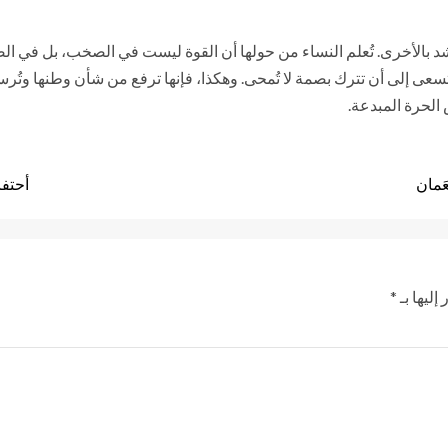
تُرشد بالأخرى. تُعلم النساء من حولها أن القوة ليست في الصخب، بل في
 بل تسعى إلى أن تترك بصمة لا تُمحى. وهكذا، فإنها ترفع من شأن وطنها وت
 الحرة المبدعة.
َمان
أحتفا
إليها بـ
*