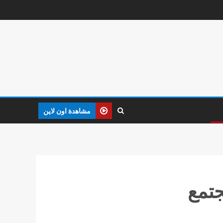
مشاهدة اون لاين
جتمع