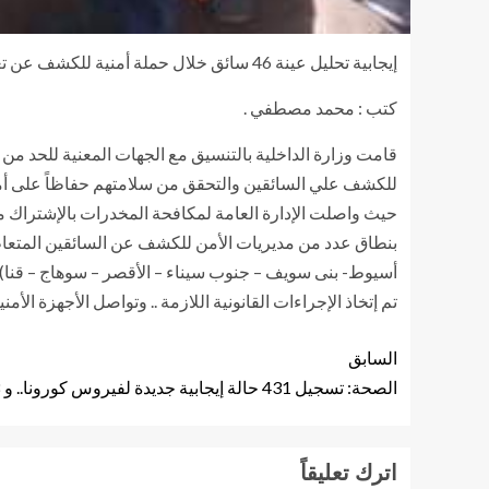
إيجابية تحليل عينة 46 سائق خلال حملة أمنية للكشف عن تعاطي المخدرات علي مستوي الجمهورية .
كتب : محمد مصطفي .
قامت وزارة الداخلية بالتنسيق مع الجهات المعنية للحد من
للكشف علي السائقين والتحقق من سلامتهم حفاظاً على أم
حيث واصلت الإدارة العامة لمكافحة المخدرات بالإشتراك مع
بنطاق عدد من مديريات الأمن للكشف عن السائقين المتعاطي
أسيوط- بنى سويف – جنوب سيناء – الأقصر – سوهاج – قنا) عن فحص (427) حالة بين السائقين .. تبين إ
تم إتخاذ الإجراءات القانونية اللازمة .. وتواصل الأجهزة الأ
السابق
الصحة: تسجيل 431 حالة إيجابية جديدة لفيروس كورونا.. و 18 حالة وفاة
اترك تعليقاً