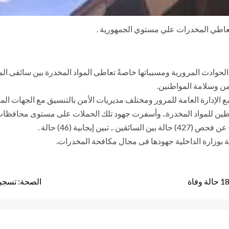
 الحوادث المرورية ومسبباتها خاصةً تعاطى المواد المخدرة بين سائقى ا
ن وسلامة المواطنين.
 الإدارة العامة للمرور ومختلف مديريات الأمن بالتنسيق مع الجهات الم
ن للمواد المخدرة.. وأسفرت جهود تلك الحملات على مستوى محافظات (ال
يجابية (46) حالة .
منية بوزارة الداخلية جهودها فى مجال مكافحة المخدرات.
الصحة: تسجيل 418 حالة إيجابية جديدة لفيروس كورونا.. و 21