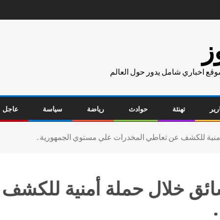
ز
موقع اخباري شامل يدور حول العالم
رير
تهنئة
حوادث
رياضة
سياسة
عاجل
ابية تحليل عينة 46 سائق خلال حملة أم