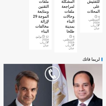
للتفتيش
المشكلة
ملفات
على
لمراجعة
التقنين
المحلات
ملفات
ومتابعة
وحالات
الموجة 29
4
أغسطس،
البناء
لإزالة
2026
رباب
بمدينة
مخالفات
عنان
طلخا
البناء
4
12 يوليو،
أغسطس،
2026
2026
رباب
رباب
عنان
عنان
لربما فاتك