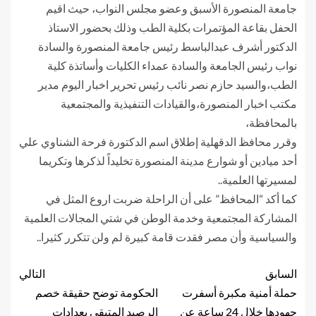
جامعة المنصورة الأسبق وعضو مجلس النواب، حيث اقيم
الحفل بقاعة المؤتمرات بكلية الطب وذلك بحضور الاستاذ
الدكتور أشرف عبدالباسط رئيس جامعة المنصورة والسادة
نواب رئيس الجامعة والسادة عمداء الكليات وأساتذة كلية
الطب،والسيد حازم نصر نائب رئيس تحرير اخبار اليوم مدير
مكتب اخبار المنصورة،والقيادات التنفيذية والمجتمعية
بالمحافظة،
وقرر محافظ الدقهلية إطلاق اسم الدكتورة فرحة الشناوي علي
أحد ميادين أو شوارع مدينة المنصورة تخليداً لذكرها وتكريما
لمسيرتها العلمية..
كما أكد “المحافظ” على أن الراحلة ضربت اروع المثل في
المشاركة المجتمعية وخدمة الوطن في شتي المجالات العلمية
والسياسية وأن مصر فقدت قامة كبيرة لم ولن تتكرر كثيرا..
السابق
التالي
حملة أمنية مكبرة أسفرت
الحكومة توضح حقيقة خصم
جهودها خلال 24 ساعة عن
الرصيد المتبقي بعدادات