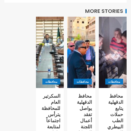
MORE STORIES
محافظات
محافظات
محافظات
محافظ
محافظ
السكرتير
الدقهلية
الدقهلية
العام
يتابع
يواصل
للمحافظة
حملات
تفقد
يترأس
الطب
أعمال
اجتماعاً
البيطري
اللجنة
لمتابعة