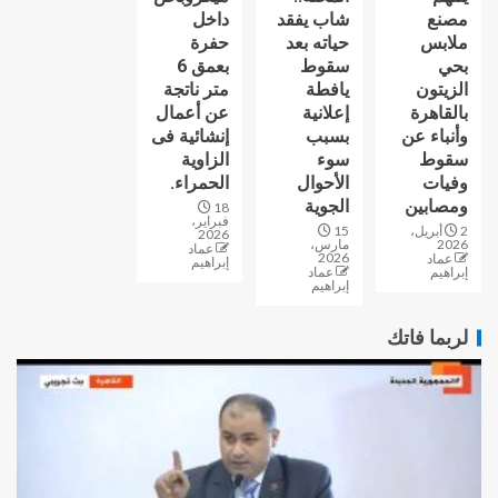
مصنع
شاب يفقد
داخل
ملابس
حياته بعد
حفرة
بحي
سقوط
بعمق 6
الزيتون
يافطة
متر ناتجة
بالقاهرة
إعلانية
عن أعمال
وأنباء عن
بسبب
إنشائية فى
سقوط
سوء
الزاوية
وفيات
الأحوال
الحمراء.
ومصابين
الجوية
18
فبراير،
2 أبريل،
15
2026
2026
مارس،
عماد
2026
عماد
إبراهيم
إبراهيم
عماد
إبراهيم
لربما فاتك