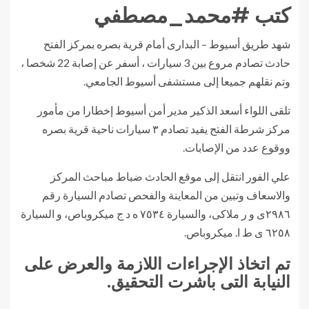
كتب #محمد_مصطفي
شهد طريق أسيوط – البدارى أمام قرية بصره بمركز الفتح
حادث تصادم مروع بين 3 سيارات ، أسفر عن إصابة 22 شخصا ،
وتم نقلهم جميعا إلى مستشفى أسيوط الجامعي.
تلقى اللواء أسعد الذكير مدير أمن أسيوط إخطارا من مأمور
مركز شرطة الفتح يفيد تصادم ٣ سيارات ناحية قرية بصره
ووقوع عدد من الإصابات.
علي الفور انتقل إلى موقع الحادث ضباط مباحث المركز
والاسعاف وتبين من المعاينة والفحص تصادم السيارة رقم
٢٩٨٦ى و ر ملاكى، والسيارة ٧٥٣٤ ه د ج ميكروباص، و السيارة
٦٢٥٨ ى ط ا. ميكروباص.
تم اتخاذ الإجراءات اللازمة والعرض على
النيابة التى باشرت التحقيق.