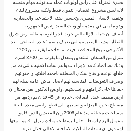
بحيرة المنزلة على راس أولويات عمله منذ توليه مهام منصبه
لانه ليس مشروع اقتصادى تنموى فقط ولكنه مشروع لبناء
وتنميه الانسان المصرى وتحسين بيئته الاجتماعيه والحضاريه
وهو ما ياتى في مقدمه أولويات السيد رئيس الجمهوريه .
أضاف ان حمله الازاله التي جرت فجر اليوم بمنطقه ارض شرق
القطار بمدينه المطريه والتي تعرف باسم “عبده الصالحى” تعد
الأكبر في تاريخ المحافظه حيث تم اخلاء ما يقرب من 1200
منزل من السكان المتعدين بمعدل ما يقرب من 3700 اسره
وذلك بعد اتخاذ كافه الإجراءات والدراسات الامنيه والتي تم من
خلالها توعيه وإقناع سكان المنطقه باهميه اخلائها و احتوائهم
وصرف التعويضات المناسبه لهم لايجاد اماكن اقامه بديله لهم
حفاظا على كرامتهم وانسانيتهم ..واوضح الدكتور ايمن مختار ان
ارض منطقه عبده الصالحى عباره عن 45 فدان تم ردمها من
مسطح بحيره المنزله وتقسيمها الى قطع اراضى معده للبناء
بمساحات مختلفه منذ عام 2008 وان المعتدين الذين قاموا
باعمال الردم استغلوا حلم البسطاء بامتلاك منزل وقاموا ببيعها
لهم دون اى سندات للملكية ..كما قام الاهالى خلال فتره