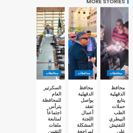
MORE STORIES
محافظات
محافظات
محافظات
محافظ
محافظ
السكرتير
الدقهلية
الدقهلية
العام
يتابع
يواصل
للمحافظة
حملات
تفقد
يترأس
الطب
أعمال
اجتماعاً
البيطري
اللجنة
لمتابعة
للتفتيش
المشكلة
ملفات
على
لمراجعة
التقنين