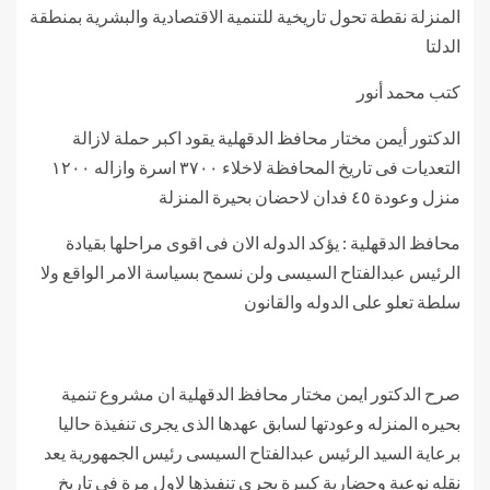
المنزلة نقطة تحول تاريخية للتنمية الاقتصادية والبشرية بمنطقة
الدلتا
كتب محمد أنور
الدكتور أيمن مختار محافظ الدقهلية يقود اكبر حملة لازالة
التعديات فى تاريخ المحافظة لاخلاء ٣٧٠٠ اسرة وازاله ١٢٠٠
منزل وعودة ٤٥ فدان لاحضان بحيرة المنزلة
محافظ الدقهلية : يؤكد الدوله الان فى اقوى مراحلها بقيادة
الرئيس عبدالفتاح السيسى ولن نسمح بسياسة الامر الواقع ولا
سلطة تعلو على الدوله والقانون
صرح الدكتور ايمن مختار محافظ الدقهلية ان مشروع تنمية
بحيره المنزله وعودتها لسابق عهدها الذى يجرى تنفيذة حاليا
برعاية السيد الرئيس عبدالفتاح السيسى رئيس الجمهورية يعد
نقله نوعية وحضارية كبيرة يجرى تنفيذها لاول مرة فى تاريخ