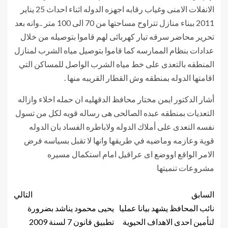
الانفلات الامنى وغياب رقابه اجهزه الدوله اثناء احداث 25 يناير
2011 ببناء منازل تتراوح مساحتها من 70 الى 100 متر ..وانه بعد
تحرير محاضر سرقه تيار كهربائى لهم قاموا بتوصيله من خلال
عدادات بنظام الممارسه كما قاموا بتوصيل مياه الشرب لمنازل
المنطقه بالتعدى على خط مياه الشرب الواصل للمساكن التي
اقامتها الدوله بمنطقه وش القطار القريبه منها .
أشار الدكتور ايمن مختار محافظ الدقهليه ان حمله اخلاء وازاله
التعديات بمنطقه عبده الصالحى هى رساله قويه لكل من تسول
نفسه التعدى على أملاك الدوله ولاباطره الفساد بان الدوله
قوية وعازمه وماضيه في طريقها وانها لا تقبل بسياسه فرض
الامر الواقع اووضع اى عراقيل امام استكمال مسيره
مشروعات تنميتها
السابق
التالي
نائب المحافظ يشهد بيانا عمليا
يحيى محمود يناشد بضرورة
لتأمين احدى الاهداف الحيوية
تطبيق قانون 7 لسنة 2009