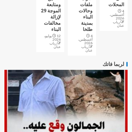
المحلات
ملفات
ومتابعة
وحالات
الموجة 29
4
أغسطس،
البناء
لإزالة
2026
رباب
بمدينة
مخالفات
عنان
طلخا
البناء
4
12 يوليو،
أغسطس،
2026
2026
رباب
رباب
عنان
عنان
لربما فاتك