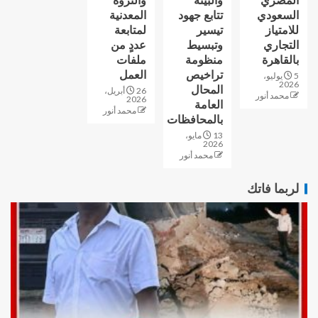
المصري
والبيئة
والثروة
السعودي
تتابع جهود
المعدنية
للامتياز
تيسير
لمتابعة
التجاري
وتبسيط
عددٍ من
بالقاهرة
منظومة
ملفات
تراخيص
العمل
5 يوليو،
2026
المحال
26 أبريل،
محمد أنور
2026
العامة
محمد أنور
بالمحافظات
13 مايو،
2026
محمد أنور
لربما فاتك