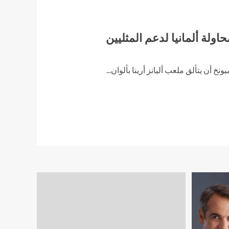
اولة ألمانيا لدعم المثليين
أن يتألق ملعب أليانز أرينا بألوان...