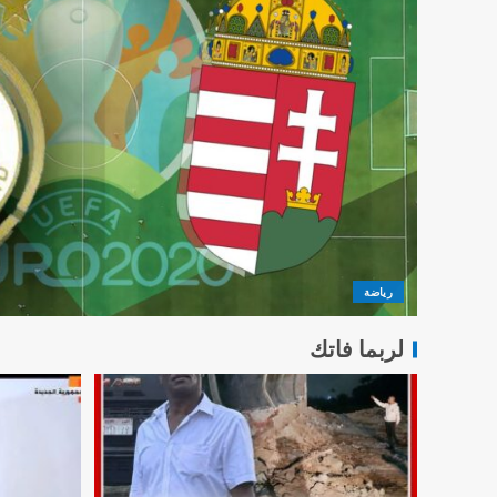
رياضة
لربما فاتك