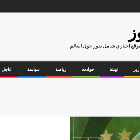
ز
موقع اخباري شامل يدور حول العالم
رير
تهنئة
حوادث
رياضة
سياسة
عاجل